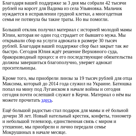
Благодаря вашей поддержке за 3 дня мы собрали 42 тысячи
рублей на корсет для Вадима из села Ульяновка. Мальчик
нуждается в исправлении грудной клетки, а многодетная
семья не потянула бы такие траты. Но вы помогли.
Большой отклик получил материал с историей молодой мамы
Юлии, которая не один год страдает от бывшего мужа. Мы
открывали сбор на услуги адвоката в размере 30 тысяч
рублей. Благодаря вашей поддержке сбор был закрыт так же
быстро. Сегодня Юлия ждёт решение Верховного суда,
бракоразводный процесс и его последствующие обязательства
должны завершиться благополучно, уверяет адвокат
просительницы.
Кроме того, мы приобрели линзы за 19 тысяч рублей для отца
Максима, который до 2014 года служил на Украине. Батюшка
попал на мину под Луганском в начале войны и сегодня
сегодня почти ослепший служит в Керчи. Материал о нём вы
можете прочитать
здесь
.
Ещё большой радостью стал подарок для мамы и её больной
дочери 38 лет. Новый нательный крестик, конфеты, тонометр
и небольшой телевизор, единственная связь с миром и
утешение, мы приобрели и лично передали семье
Мокрушиных в начале месяце.