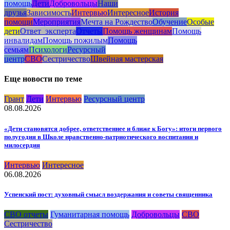
помощь
Дети
Добровольцы
Наши
друзья
Зависимость
Интервью
Интересное
История
помощи
Мероприятия
Мечта на Рождество
Обучение
Особые
дети
Ответ_эксперта
Отчеты
Помощь женщинам
Помощь
инвалидам
Помощь пожилым
Помощь
семьям
Психологи
Ресурсный
центр
СВО
Сестричество
Швейная мастерская
Еще новости по теме
Грант
Дети
Интервью
Ресурсный центр
08.08.2026
«Дети становятся добрее, ответственнее и ближе к Богу»: итоги первого
полугодия в Школе нравственно-патриотического воспитания и
милосердия
Интервью
Интересное
06.08.2026
Успенский пост: духовный смысл воздержания и советы священника
СВО отчеты
Гуманитарная помощь
Добровольцы
СВО
Сестричество