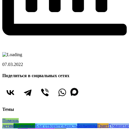
07.03.2022
Поделиться в социальных сетях
Темы
Помощь
детям
Бездомные
Благотворительность
Больницы
Грант
Гуманита