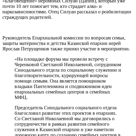
«Благовещение» иеромонах Силуан (Цапин), который уже
почти 10 лет помогает тем, кто страдает алко- и
наркозависимостями. Отец Силуан рассказал о реабилитации
страждущих родителей.
Руководитель Епархиальной комиссии по вопросам семьи,
защиты материнства и детства Казанской епархии иерей
Ярослав Петрущенков также принял участие в мероприятии.
«На площадке форума мы провели встречу с
Черенковой Светланой Николаевной, сотрудником
Синодального отдела по социальному служению и
благотворительности, курирующей вопросы
помощи семьям. Она является помощником
владыки Пантелеимона и сподвижником идеи
епархиальных семейных центров и семейных
МФЦ.
Председатель Синодального социального отдела
благословил развитие этих проектов в епархиях.
Со Светланой Николаевной мы договорились о
сотрудничестве в рамках развития семейного
служения в Казанской епархии и уже наметили
дорожную карту по созданию семейных центров в