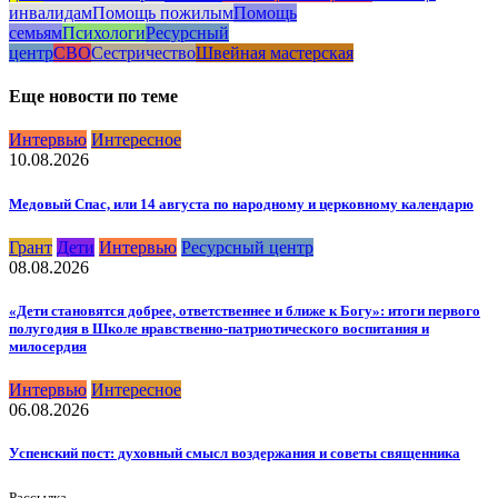
инвалидам
Помощь пожилым
Помощь
семьям
Психологи
Ресурсный
центр
СВО
Сестричество
Швейная мастерская
Еще новости по теме
Интервью
Интересное
10.08.2026
Медовый Спас, или 14 августа по народному и церковному календарю
Грант
Дети
Интервью
Ресурсный центр
08.08.2026
«Дети становятся добрее, ответственнее и ближе к Богу»: итоги первого
полугодия в Школе нравственно-патриотического воспитания и
милосердия
Интервью
Интересное
06.08.2026
Успенский пост: духовный смысл воздержания и советы священника
Рассылка