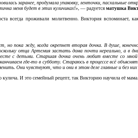
отовилась заранее, продумала упаковку, ленточки, пасхальные от
тичка меня будет в этих куличиках!»
, — радуется
матушка Викт
ста всегда проживали молитвенно. Виктория вспоминает, ка
т, но пока жду, когда окрепнет вторая дочка. В душе, конечн
скольку отца Артемия застать дома почти нереально, а в дни
есте с детьми. Старшая дочка очень любит вместе со мной 
аканчиваем где-то в субботу. Стараюсь в процессе всё объясня
енить. Они чувствуют, что и они в этом деле главные и без них
 кулича. И это семейный рецепт, так Викторию научила её мама