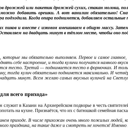
ммов дрожжей или пакетик дрожжей сухих, стакан молока, пол
 можно добавить орешки. А вот ванилин обязательно! Сна
 подходила. Когда опара поднимется, добавляем остальные п
х пиков и вместе с изюмом вмешиваем в общую массу. Затем
 Оставляем на двадцать минут в тёплом месте, чтобы оно под
й, которые мы обязательно выполняем. Первое и самое главное, 
нять себе настроение, и тогда куличи получатся намного вкусн
тся тесто. Третий — поднимается тесто в формочках. И тольк
ну, тогда кулич обязательно поднимется максимально. И четв
надцать минут. Всем желаю самых вкусных куличей на Светлую
для всего прихода»
 служит в Казани на Архиерейском подворье в честь святителе
лопотать на кухне. Признаётся, что их с батюшкой семейная пасх
нем приходе. В числе прихожан очень много пожилых людей, кот
вного праздника, на такие даже и смотреть не хочется! Именно