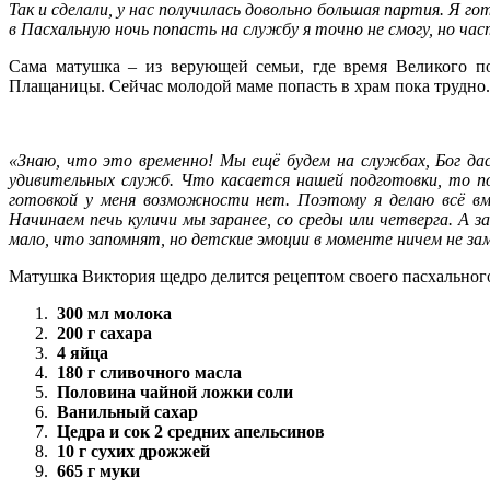
Так и сделали, у нас получилась довольно большая партия. Я г
в Пасхальную ночь попасть на службу я точно не смогу, но час
Сама матушка – из верующей семьи, где время Великого по
Плащаницы. Сейчас молодой маме попасть в храм пока трудно.
«Знаю, что это временно! Мы ещё будем на службах, Бог дас
удивительных служб. Что касается нашей подготовки, то по
готовкой у меня возможности нет. Поэтому я делаю всё вм
Начинаем печь куличи мы заранее, со среды или четверга. А з
мало, что запомнят, но детские эмоции в моменте ничем не зам
Матушка Виктория щедро делится рецептом своего пасхального
300 мл молока
200 г сахара
4 яйца
180 г сливочного масла
Половина чайной ложки соли
Ванильный сахар
Цедра и сок 2 средних апельсинов
10 г сухих дрожжей
665 г муки