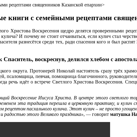
ными рецептами священников Казанской епархии>
ые книги с семейными рецептами свяще
лого Христова Воскресения щедро делятся проверенными реце
кулича? И почему не стоит отчаиваться, если кулич стал черст
пасителя разнесётся среди тех, ради спасения кого и был распя
 Спаситель, воскреснув, делился хлебом с апосто
го округа. Протоиерей Николай настоятель сразу трёх храмов
етей, псаломщица, певчая, помощница благочинного, руководител
когда речь идёт о встрече Светлого Христова Воскресения. Спе
ющий Воскресение Иисуса Христа. В центре этого светлого то
 временем эта традиция перешла в церковную практику, и кулич 
м рецептом пасхального кулича. Этот кулич – не просто угощен
и радостью этого Великого праздника»
, — говорит
матушка На