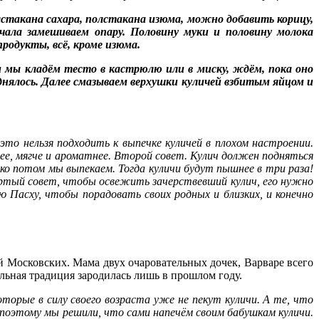
стакана сахара, полстакана изюма, можно добавить корицу,
чала замешиваем опару. Половину муки и половину молока
родукты, всё, кроме изюма.
 мы кладём тесто в кастрюлю или в миску, ждём, пока оно
нялось. Далее смазываем верхушки куличей взбитым яйцом и
это нельзя подходить к выпечке куличей в плохом настроении.
ее, мягче и ароматнее. Второй совет. Кулич должен подняться
о потом мы выпекаем. Тогда куличи будут пышнее в три раза!
ёртый совет, чтобы освежить зачерствевший кулич, его нужно
 Пасху, чтобы порадовать своих родных и близких, и конечно
й Московских. Мама двух очаровательных дочек, Варваре всего
альная традиция зародилась лишь в прошлом году.
орые в силу своего возраста уже не пекут куличи. А те, что
 поэтому мы решили, что сами напечём своим бабушкам куличи.