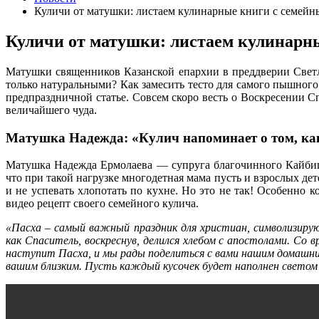
Куличи от матушки: листаем кулинарные книги с семей
Куличи от матушки: листаем кулинарн
Матушки священников Казанской епархии в преддверии Свет
только натуральными? Как замесить тесто для самого пышного 
предпраздничной статье. Совсем скоро весть о Воскресении С
величайшего чуда.
Матушка Надежда: «Кулич напоминает о том, как
Матушка Надежда Ермолаева — супруга благочинного Кайбицко
что при такой нагрузке многодетная мама пусть и взрослых д
и не успевать хлопотать по кухне. Но это не так! Особенно 
видео рецепт своего семейного кулича.
«Пасха – самый важный праздник для христиан, символизиру
как Спаситель, воскреснув, делился хлебом с апостолами. Со
наступит Пасха, и мы рады поделиться с вами нашим домашни
вашим близким. Пусть каждый кусочек будет наполнен светом 