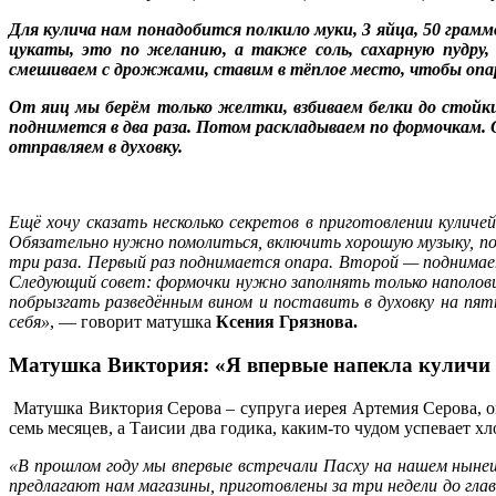
Для кулича нам понадобится полкило муки, 3 яйца, 50 гра
цукаты, это по желанию, а также соль, сахарную пудру,
смешиваем с дрожжами, ставим в тёплое место, чтобы опара
От яиц мы берём только желтки, взбиваем белки до стойки
поднимется в два раза. Потом раскладываем по формочкам.
отправляем в духовку.
Ещё хочу сказать несколько секретов в приготовлении куличе
Обязательно нужно помолиться, включить хорошую музыку, под
три раза. Первый раз поднимается опара. Второй — поднимае
Следующий совет: формочки нужно заполнять только наполови
побрызгать разведённым вином и поставить в духовку на пят
себя»
, — говорит матушка
Ксения Грязнова.
Матушка Виктория: «Я впервые напекла куличи 
Матушка Виктория Серова – супруга иерея Артемия Серова, он
семь месяцев, а Таисии два годика, каким-то чудом успевает х
«В прошлом году мы впервые встречали Пасху на нашем нынеш
предлагают нам магазины, приготовлены за три недели до гла