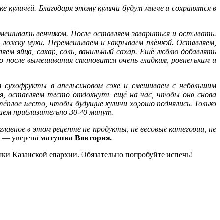
ке куличей. Благодаря этому куличи будут мягче и сохранятся в
емешивать венчиком. После оставляем завариться и остывать.
 ложку муки. Перемешиваем и накрываем плёнкой. Оставляем,
ем яйца, сахар, соль, ванильный сахар. Ещё люблю добавлять
то после вымешивания становится очень гладким, ровненьким и
м сухофрукты в апельсиновом соке и смешиваем с небольшим
ля, оставляем тесто отдохнуть ещё на час, чтобы оно снова
 тёплое место, чтобы будущие куличи хорошо поднялись. Только
каем приблизительно 30-40 минут.
лавное в этом рецепте не продукты, не весовые категории, не
, — уверена
матушка Виктория.
ки Казанской епархии. Обязательно попробуйте испечь!