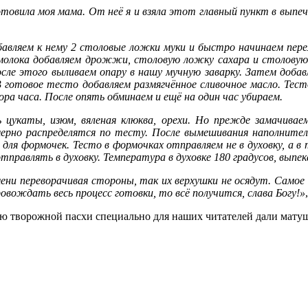
отовила моя мама. От неё я и взяла этот главный пункт в выпеч
бавляем к нему 2 столовые ложки муки и быстро начинаем пер
молока добавляем дрожжи, столовую ложку сахара и столовую
ле этого выливаем опару в нашу мучную заварку. Затем добавля
В готовое тесто добавляем размягчённое сливочное масло. Тес
ра часа. После опять обминаем и ещё на один час убираем.
цукаты, изюм, вяленая клюква, орехи. Но прежде замачивае
омерно распределятся по тесту. После вымешивания наполните
для формочек. Тесто в формочках отправляем не в духовку, а в
тправлять в духовку. Температура в духовке 180 градусов, выпе
и переворачивая стороны, так их верхушки не осядут. Самое г
овождать весь процесс готовки, то всё получится, слава Богу!»
ю творожной пасхи специально для наших читателей дали матуш