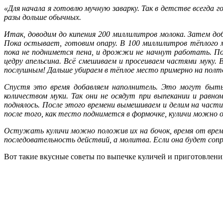
«Для начала я готовлю мучную заварку. Так в детстве всегда г
разы дольше обычных.
Итак, доводим до кипения 200 миллилитров молока. Затем до
Пока остывает, готовим опару. В 100 миллилитров тёплого 
пока не поднимется пена, и дрожжи не начнут работать. Пос
цедру апельсина. Всё смешиваем и просеиваем частями муку. 
послушным! Дальше убираем в тёплое место примерно на полто
Спустя это время добавляем наполнитель. Это могут быть 
количеством муки. Так они не осядут при выпекании и равн
поднялось. После этого времени вымешиваем и делим на части 
после того, как тесто поднимется в формочке, куличи можно о
Остужать куличи можно положив их на бочок, время от времен
последовательность действий, а молитва. Если она будет сопр
Вот такие вкусные советы по выпечке куличей и приготовлени