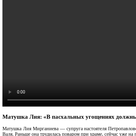
Матушка Лия: «В пасхальных угощениях должны
Матушка Лия Мирганиева — супруга настоятеля Петропавловско
Валя. Раньше она трудилась поваром при храме, сейчас уже на 