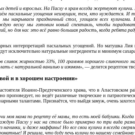
х детей и взрослых. На Пасху в храм всегда жертвуют куличи.
даём пасхальные угощения неимущим, тем, кто нуждается. И т
та мы накрываем праздничный стол, угощаем всех куличами.
ждую весну мы готовим новый спектакль, чтобы порадова
й, но для нас это всё равно большая радость, когда ребята р
арных интерпретаций пасхальных угощений. Но матушка Лия ве
удут исключительно натуральные ингредиенты и минимум сахара
 сливок жирностью 33%, 100 граммов хорошего сливочного масл
делать с натуральной ванилью и изюмом»
, — делится рецептом т
вой и в хорошем настроении»
настоятеля Иоанно-Предтеченского храма, что в Апастовском ра
вно проповедует, но ведёт различные творческие и патриотичес
нарными талантами. Признаётся, что выйдя замуж, очень захотел
личи моя мама по рецепту её мамы, то есть моей бабушки. Когда
аждую Пасху у нас на столе было примерно по три вида разны
без начинки, и даже маффины! Но все свои куличи я всегда свер
ароматные! Я решила, что буду печь куличи по нашему семейному