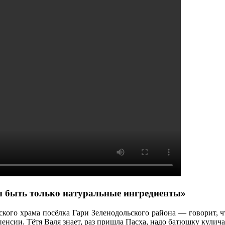
 быть только натуральные ингредиенты»
го храма посёлка Гари Зеленодольского района — говорит, что
пенсии. Тётя Валя знает, раз пришла Пасха, надо батюшку кулич