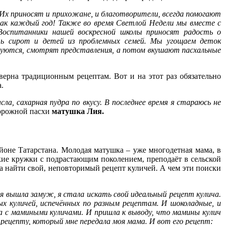
 Их приносят и прихожане, и благотворители, всегда помогают
ак каждый год! Также во время Светлой Недели мы вместе с
 Воспитанники нашей воскресной школы приносят радость о
ть сирот и детей из проблемных семей. Мы угощаем деток
адуются, смотрят представления, а потом вкушают пасхальные
рна традиционным рецептам. Вот и на этот раз обязательно
.
а, сахарная пудра по вкусу. В последнее время я стараюсь не
ворожной пасхи
матушка Лия.
йоне Татарстана. Молодая матушка – уже многодетная мама, в
кие кружки с подрастающим поколением, преподаёт в сельской
а найти свой, неповторимый рецепт куличей. А чем эти поиски
 я вышла замуж, я стала искать свой идеальный рецепт кулича.
х куличей, испечённых по разным рецептам. И шоколадные, и
яла с мамиными куличами. И пришла к выводу, что мамины кулич
 рецепту, который мне передала моя мама. И вот его рецепт: