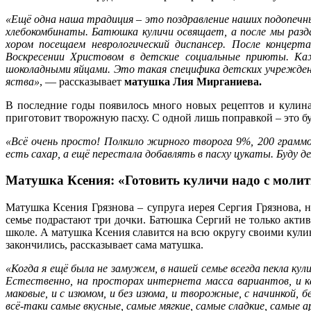
«Ещё одна наша традиция – это поздравление наших подопечны
хлебокомбинаты. Батюшка куличи освящает, а после мы раз
хором посещаем неврологический диспансер. После концер
Воскресении Христовом в детские социальные приюты. Ка
шоколадными яйцами. Это такая специфика детских учреждени
яства»
, — рассказывает
матушка Лия Мирганиева.
В последние годы появилось много новых рецептов и кулин
приготовит творожную пасху. С одной лишь поправкой – это б
«Всё очень просто! Полкило жирного творога 9%, 200 граммов
есть сахар, а ещё перестала добавлять в пасху цукаты. Буду 
Матушка Ксения: «Готовить куличи надо с молит
Матушка Ксения Грязнова – супруга иерея Сергия Грязнова, 
семье подрастают три дочки. Батюшка Сергий не только акти
школе. А матушка Ксения славится на всю округу своими кули
закончились, рассказывает сама матушка.
«Когда я ещё была не замужем, в нашей семье всегда пекла ку
Естественно, на просторах интернета масса вариантов, и к
маковые, и с изюмом, и без изюма, и творожные, с начинкой, 
всё-таки самые вкусные, самые мягкие, самые сладкие, самые 