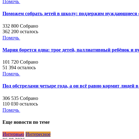
Помочь
Поможем собрать детей в школу: поддержим нуждающиеся с
332 800
Собрано
362 200
осталось
Помочь
Мария борется одна: трое детей, паллиативный ребёнок и п
101 720
Собрано
51 394
осталось
Помочь
Под обстрелами четыре года, а он всё равно кормит людей в
306 535
Собрано
110 030
осталось
Помочь
Еще новости по теме
Интервью
Интересное