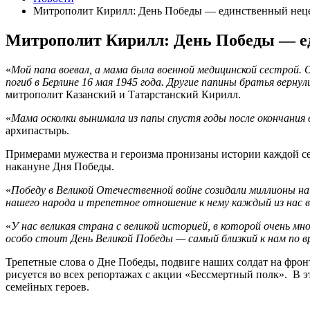
Митрополит Кирилл: День Победы — единственный нецер
Митрополит Кирилл: День Победы — ед
«
Мой папа воевал, а мама была военной медицинской сестрой. О
погиб в Берлине 16 мая 1945 года. Другие папины братья верну
митрополит Казанский и Татарстанский Кирилл.
«
Мама осколки вынимала из папы спустя годы после окончания
архипастырь.
Примерами мужества и героизма пронизаны истории каждой сем
накануне Дня Победы.
«
Победу в Великой Отечественной войне созидали миллионы на
нашего народа и трепетное отношение к нему каждый из нас 
«
У нас великая страна с великой историей, в которой очень 
особо стоит День Великой Победы — самый близкий к нам по вр
Трепетные слова о Дне Победы, подвиге наших солдат на фронте
рисуется во всех репортажах с акции «Бессмертный полк». В 
семейных героев.