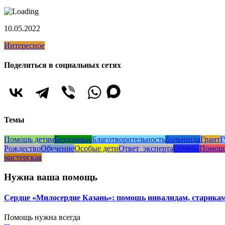
10.05.2022
Интересное
Поделиться в социальных сетях
Темы
Помощь детям
Бездомные
Благотворительность
Больницы
Грант
Г
Рождество
Обучение
Особые дети
Ответ_эксперта
Отчеты
Помощ
мастерская
Нужна ваша помощь
Сердце «Милосердие Казань»: помощь инвалидам, старик
Помощь нужна всегда