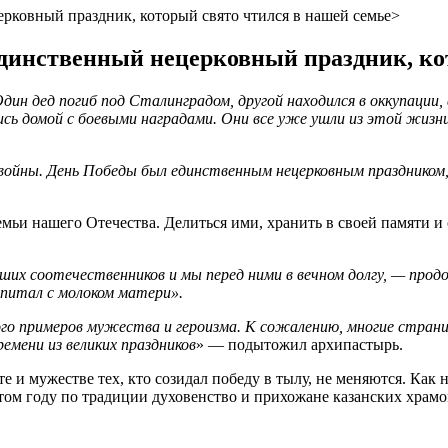
ковный праздник, который свято чтился в нашей семье>
инственный нецерковный праздник, кот
дин дед погиб под Сталинградом, другой находился в оккупации,
лись домой с боевыми наградами. Они все уже ушли из этой жизн
 войны. День Победы был единственным нецерковным праздником
ьи нашего Отечества. Делиться ими, хранить в своей памяти и
ших соотечественников и мы перед ними в вечном долгу, — про
впитал с молоком матери».
много примеров мужества и героизма. К сожалению, многие стра
емени из великих праздников
» — подытожил архипастырь.
 и мужестве тех, кто созидал победу в тылу, не меняются. Как н
этом году по традиции духовенство и прихожане казанских храм