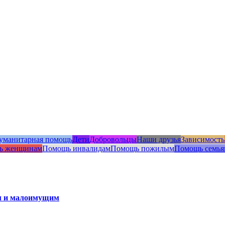
уманитарная помощь
Дети
Добровольцы
Наши друзья
Зависимость
ь женщинам
Помощь инвалидам
Помощь пожилым
Помощь семья
ам и малоимущим