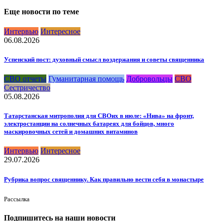
Еще новости по теме
Интервью
Интересное
06.08.2026
Успенский пост: духовный смысл воздержания и советы священника
СВО отчеты
Гуманитарная помощь
Добровольцы
СВО
Сестричество
05.08.2026
Татарстанская митрополия для СВОих в июле: «Нива» на фронт,
электростанции на солнечных батареях для бойцов, много
маскировочных сетей и домашних витаминов
Интервью
Интересное
29.07.2026
Рубрика вопрос священнику. Как правильно вести себя в монастыре
Рассылка
Подпишитесь на наши новости