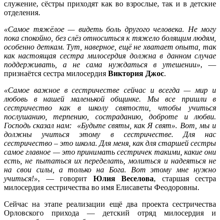
служение, сёстры приходят как во взрослые, так и в детские
отделения.
«Самое тяжёлое — видеть боль другого человека. Не могу
пока спокойно, без слёз относиться к тяжело болящим людям,
особенно деткам. Тут, наверное, ещё не хватает опыта, так
как настоящая сестра милосердия должна в данном случае
поддерживать, а не сама нуждаться в утешении»
, —
признаётся сестра милосердия
Виктория Джос
.
«Самое важное в сестричестве сейчас и всегда — мир и
любовь в нашей маленькой общинке. Мы все пришли в
сестричество как в школу святости, чтобы учиться
послушанию, терпению, состраданию, доброте и любви.
Господь сказал нам: «Будьте святы, как Я свят». Вот, мы и
должны учиться этому в сестричестве. Для нас
сестричество – это школа. Для меня, как для старшей сестры
самое главное — это принимать сестричек такими, какие они
есть, не пытаться их переделать, молиться и надеяться не
на свои силы, а только на Бога. Вот этому мне нужно
учиться!»
, — говорит
Юлия Веселова
, старшая сестра
милосердия сестричества во имя Елисаветы Феодоровны.
Сейчас на этапе реализации ещё два проекта сестричества
Орловского прихода — детский отряд милосердия и