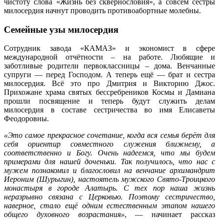
чистоту слова «Жизнь без сквернословия», а совсем сёстры
милосердия начнут проводить противоабортные молебны.
Семейные узы милосердия
Сотрудник завода «КАМАЗ» и экономист в сфере
международной отчётности – на работе. Любящие и
заботливые родители первоклассницы – дома. Венчанные
супруги — перед Господом. А теперь ещё — брат и сестра
милосердия. Всё это про Дмитрия и Викторию Джос.
Прихожане храма святых бессребреников Космы и Дамиана
прошли посвящение и теперь будут служить делам
милосердия в составе сестричества во имя Елисаветы
Феодоровны.
«Э
то самое прекрасное сочетание, когда вся семья берёт для
себя ориентир совместного служения ближнему, а
соответственно и Богу. Очень надеемся, что мы будем
примерами для нашей доченьки. Так получилось, что нас с
мужем познакомил и благословил на венчание архимандрит
Иероним (Шурыгин), настоятель мужского Свято-Троицкого
монастыря в городе Алатырь. С тех пор наша жизнь
неразрывно связана с Церковью. Поэтому сестричество,
наверное, стало ещё одним естественным этапом нашего
общего духовного возрастания»
, — начинает рассказ