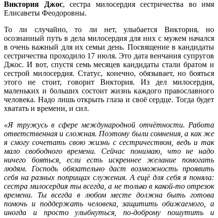
Виктория Джос
, сестра милосердия сестричества во имя
Елисаветы Феодоровны.
То ли случайно, то ли нет, улыбается Виктория, но
осознанный путь в дела милосердия для них с мужем начался
в очень важный для их семьи день. Посвящение в кандидаты
сестричества проходило 17 июля. Это дата венчания супругов
Джос. И вот, спустя семь месяцев кандидаты стали братом и
сестрой милосердия. Статус, конечно, обязывает, но бояться
этого не стоит, говорит Виктория. Из дел милосердия,
маленьких и больших состоит жизнь каждого православного
человека. Надо лишь открыть глаза и своё сердце. Тогда будет
хватать и времени, и сил.
«Я тружусь в сфере международной отчётности. Работа
ответственная и сложная. Поэтому были сомнения, а как же
я смогу сочетать свою жизнь с сестричеством, ведь и так
мало свободного времени. Сейчас понимаю, что не надо
ничего бояться, если есть искреннее желание помогать
людям. Господь обязательно даст возможность проявить
себя на разных поприщах служения. А ещё для себя я поняла:
сестра милосердия ты всегда, а не только в какой-то отрезок
времени. Ты всегда в любом месте должна быть готова
помочь и поддержать человека, защитить обижаемого, а
иногда и просто улыбнуться, по-доброму пошутить и