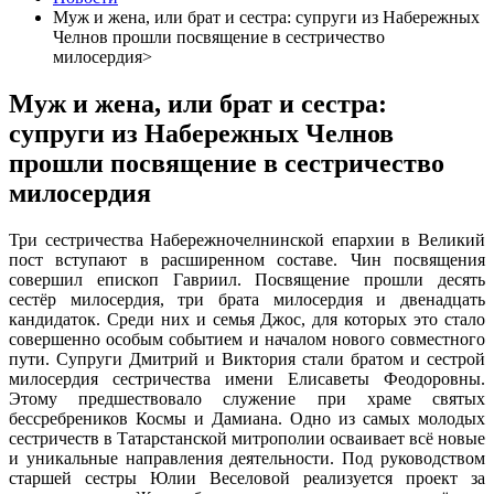
Муж и жена, или брат и сестра: супруги из Набережных
Челнов прошли посвящение в сестричество
милосердия>
Муж и жена, или брат и сестра:
супруги из Набережных Челнов
прошли посвящение в сестричество
милосердия
Три сестричества Набережночелнинской епархии в Великий
пост вступают в расширенном составе. Чин посвящения
совершил епископ Гавриил. Посвящение прошли десять
сестёр милосердия, три брата милосердия и двенадцать
кандидаток. Среди них и семья Джос, для которых это стало
совершенно особым событием и началом нового совместного
пути. Супруги Дмитрий и Виктория стали братом и сестрой
милосердия сестричества имени Елисаветы Феодоровны.
Этому предшествовало служение при храме
святых
бессребреников Космы и Дамиана
.
Одно из самых молодых
сестричеств в Татарстанской митрополии осваивает всё новые
и уникальные направления деятельности. Под руководством
старшей сестры Юлии Веселовой реализуется проект за