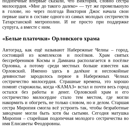
подопечные впервые сказали, что Виктория, словно сестра
милосердия. «Мне до такого далеко» — тут же промелькнуло
в голове, но через полгода Виктория Джос начала свои
первые шаги в составе одного из самых молодых сестричеств
Татарстанской митрополии. И не просто при поддержке
супруга, а вместе с ним.
«Белые платочки» Орловского храма
Автоград, как ещё называют Набережные Челны – город,
состоящий из комплексов и посёлков. Храм
святых
бессребреников Космы и Дамиана
располагается в посёлке
Орловка, а потому среди местных больше известен как
Орловский. Именно здесь в далёкие и неспокойные
девяностые зародилось первое в Набережных Челнах
сестричество милосердия. Страшные времена, это хорошо
помнят старожилы, когда «КАМАЗ» встал и почти весь город
остался без работы и денег. Орловский храм и его
сестричество милосердие стало тем местом, где могли
накормить и обогреть, не только словом, но и делом. Старшая
сестра Миропия смогла всё устроить так, чтобы безработные
заводчане могли быть хотя бы сытыми. Сегодня матушка
Миропия – старейшая подопечная молодого сестричества во
имя Елисаветы Феодоровны.