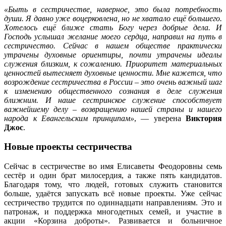
«Быть в сестричестве, наверное, это была потребность
души. Я давно уже воцерковлена, но не хватало ещё большего.
Хотелось ещё ближе стать Богу через добрые дела. И
Господь услышал желание моего сердца, направил на путь в
сестричество. Сейчас в нашем обществе практически
утрачены духовные ориентиры, почти утрачены идеалы
служения близким, к сожалению. Приоритет материальных
ценностей вытесняет духовные ценности. Мне кажется, что
возрождение сестричества в России – это очень важный шаг
к изменению общественного сознания в деле служения
ближним. И наше сестринское служение способствует
важнейшему делу – возвращению нашей страны и нашего
народа к Евангельским принципам»
, — уверена
Виктория
Джос
.
Новые проекты сестричества
Сейчас в сестричестве во имя Елисаветы Феодоровны семь
сестёр и один брат милосердия, а также пять кандидатов.
Благодаря тому, что людей, готовых служить становится
больше, удаётся запускать всё новые проекты. Уже сейчас
сестричество трудится по одиннадцати направлениям. Это и
патронаж, и поддержка многодетных семей, и участие в
акции «Корзина доброты». Развивается и больничное