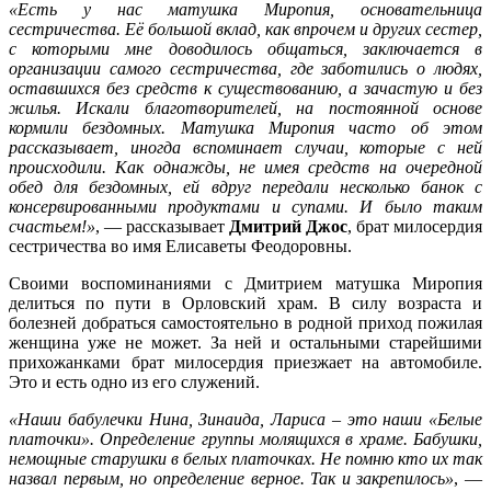
«Есть у нас матушка Миропия, основательница
сестричества. Её большой вклад, как впрочем и других сестер,
с которыми мне доводилось общаться, заключается в
организации самого сестричества, где заботились о людях,
оставшихся без средств к существованию, а зачастую и без
жилья. Искали благотворителей, на постоянной основе
кормили бездомных. Матушка Миропия часто об этом
рассказывает, иногда вспоминает случаи, которые с ней
происходили. Как однажды, не имея средств на очередной
обед для бездомных, ей вдруг передали несколько банок с
консервированными продуктами и супами. И было таким
счастьем!»
, — рассказывает
Дмитрий Джос
, брат милосердия
сестричества во имя Елисаветы Феодоровны.
Своими воспоминаниями с Дмитрием матушка Миропия
делиться по пути в Орловский храм. В силу возраста и
болезней добраться самостоятельно в родной приход пожилая
женщина уже не может. За ней и остальными старейшими
прихожанками брат милосердия приезжает на автомобиле.
Это и есть одно из его служений.
«Наши бабулечки Нина, Зинаида, Лариса – это наши «Белые
платочки». Определение группы молящихся в храме. Бабушки,
немощные старушки в белых платочках. Не помню кто их так
назвал первым, но определение верное. Так и закрепилось»
, —