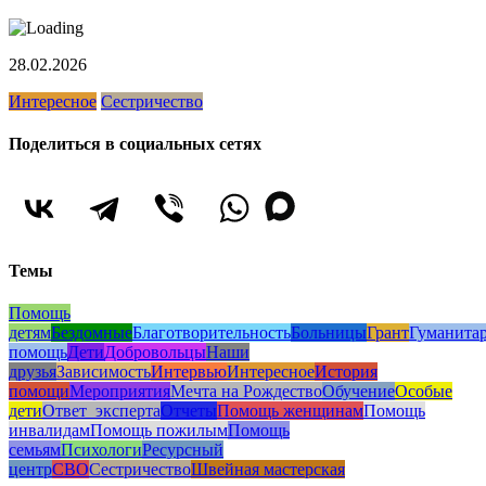
28.02.2026
Интересное
Сестричество
Поделиться в социальных сетях
Темы
Помощь
детям
Бездомные
Благотворительность
Больницы
Грант
Гуманита
помощь
Дети
Добровольцы
Наши
друзья
Зависимость
Интервью
Интересное
История
помощи
Мероприятия
Мечта на Рождество
Обучение
Особые
дети
Ответ_эксперта
Отчеты
Помощь женщинам
Помощь
инвалидам
Помощь пожилым
Помощь
семьям
Психологи
Ресурсный
центр
СВО
Сестричество
Швейная мастерская