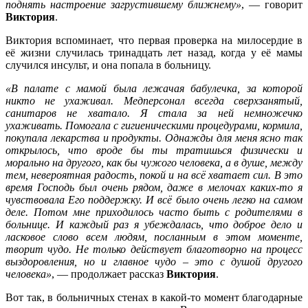
поднять настроение загрустившему ближнему»
, — говорит
Виктория
.
Виктория вспоминает, что первая проверка на милосердие в
её жизни случилась тринадцать лет назад, когда у её мамы
случился инсульт, и она попала в больницу.
«В палате с мамой была лежачая бабулечка, за которой
никто не ухаживал. Медперсонал всегда сверхзанятый,
санитаров не хватало. Я стала за ней немножечко
ухаживать. Помогала с гигиеническими процедурами, кормила,
покупала лекарства и продукты. Однажды для меня ясно так
открылось, что вроде бы ты тратишься физически и
морально на другого, как бы чужого человека, а в душе, между
тем, невероятная радость, покой и на всё хватает сил. В это
время Господь был очень рядом, даже в мелочах каких-то я
чувствовала Его поддержку. И всё было очень легко на самом
деле. Потом мне приходилось часто быть с родителями в
больнице. И каждый раз я убеждалась, что доброе дело и
ласковое слово всем людям, посланным в этом моменте,
творит чудо. Не только действует благотворно на процесс
выздоровления, но и главное чудо – это с душой другого
человека»
, — продолжает рассказ
Виктория
.
Вот так, в больничных стенах в какой-то момент благодарные