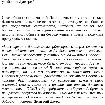
улыбается
Дмитрий
.
Свои обязанности Дмитрий Джос очень скромного называет
будничными, ведь чаще всего это «привезти-увезти». Однако
для подопечных сестричества, которых становится всё
больше, это едва ли не единственная возможность напитать
душу и тело, побывать на богослужении в храме и получить
продуктовую помощь.
«
Посвящение в братья милосердия прошло торжественно и
тепло, обстановка и сами люди были наполнены любовью.
Есть такое определение у святых отцов — тихая радость.
Это было состояние причастности к большему и важному.
Ощущение важности того дела, к которому призван. А ещё —
всенаполненность смыслом! В слове «милосердие» огромный
потенциал, но как его преобразовать конкретное дело?
Просто перестань быть равнодушным, ожить для добрых и
хороших дел, постараться почувствовать, какой в этом
огромный смысл. Даже если внешне это просто доставка
святой воды в БСМП, сбор продуктов на «Корзине доброты»
или развоз продуктов по адресам. В мелких и незначительных
на первый взгляд делах есть Великая Сила. Успевайте сделать
добро»
, — говорит
Дмитрий Джос
.