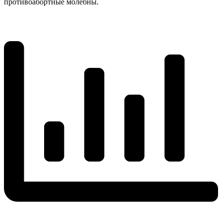
противоабортные молебны.