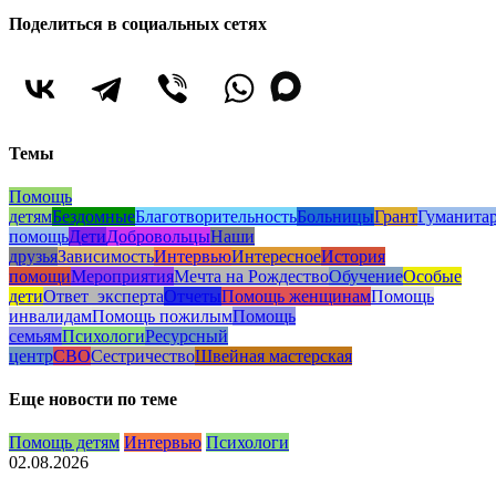
Поделиться в социальных сетях
Темы
Помощь
детям
Бездомные
Благотворительность
Больницы
Грант
Гуманита
помощь
Дети
Добровольцы
Наши
друзья
Зависимость
Интервью
Интересное
История
помощи
Мероприятия
Мечта на Рождество
Обучение
Особые
дети
Ответ_эксперта
Отчеты
Помощь женщинам
Помощь
инвалидам
Помощь пожилым
Помощь
семьям
Психологи
Ресурсный
центр
СВО
Сестричество
Швейная мастерская
Еще новости по теме
Помощь детям
Интервью
Психологи
02.08.2026