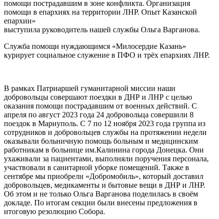
помощи пострадавшим в зоне конфликта. Организация
помощи в епархиях на территории ЛНР. Опыт Казанской
епархии»
выступила руководитель нашей службы Ольга Варганова.
Служба помощи нуждающимся «Милосердие Казань»
курирует социальное служение в ПФО и трёх епархиях ЛНР.
В рамках Патриаршей гуманитарной миссии наши
добровольцы совершают поездки в ДНР и ЛНР с целью
оказания помощи пострадавшим от военных действий. С
апреля по август 2023 года 24 добровольца совершили 8
поездок в Мариуполь. С 7 по 12 ноября 2023 года группа из
сотрудников и добровольцев службы на протяжении недели
оказывали больничную помощь больным и медицинским
работникам в больнице им.Калинина города Донецка. Они
ухаживали за пациентами, выполняли поручения персонала,
участвовали в санитарной уборке помещений. Также в
сентябре мы приобрели «Добромобиль», который доставил
добровольцев, медикаменты и бытовые вещи в ДНР и ЛНР.
Об этом и не только Ольга Варганова поделилась в своём
докладе. По итогам секции были внесены предложения в
итоговую резолюцию Собора.