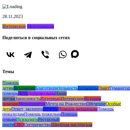
28.11.2023
Интересное
Мероприятия
Поделиться в социальных сетях
Темы
Помощь
детям
Бездомные
Благотворительность
Больницы
Грант
Гуманита
помощь
Дети
Добровольцы
Наши
друзья
Зависимость
Интервью
Интересное
История
помощи
Мероприятия
Мечта на Рождество
Обучение
Особые
дети
Ответ_эксперта
Отчеты
Помощь женщинам
Помощь
инвалидам
Помощь пожилым
Помощь
семьям
Психологи
Ресурсный
центр
СВО
Сестричество
Швейная мастерская