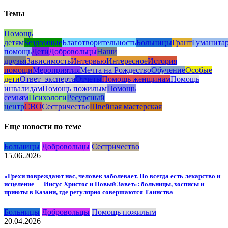
Темы
Помощь
детям
Бездомные
Благотворительность
Больницы
Грант
Гуманита
помощь
Дети
Добровольцы
Наши
друзья
Зависимость
Интервью
Интересное
История
помощи
Мероприятия
Мечта на Рождество
Обучение
Особые
дети
Ответ_эксперта
Отчеты
Помощь женщинам
Помощь
инвалидам
Помощь пожилым
Помощь
семьям
Психологи
Ресурсный
центр
СВО
Сестричество
Швейная мастерская
Еще новости по теме
Больницы
Добровольцы
Сестричество
15.06.2026
«Грехи повреждают нас, человек заболевает. Но всегда есть лекарство и
исцеление — Иисус Христос и Новый Завет»: больницы, хосписы и
приюты в Казани, где регулярно совершаются Таинства
Больницы
Добровольцы
Помощь пожилым
20.04.2026