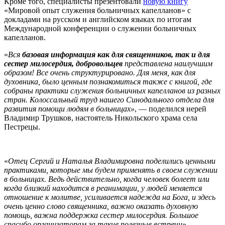
Кроме того, специалисты презентовали
новую книгу
«Мировой опыт служения больничных капелланов» с
докладами на русском и английском языках по итогам
Международной конференции о служении больничных
капелланов.
«
Вся
базовая информация как для священников, так и для
сестер милосердия, добровольцев
представлена наилучшим
образом! Все очень структурировано. Для меня, как для
духовника, было ценным познакомиться также с книгой, где
собраны практики служения больничных капелланов из разных
стран. Колоссальный труд нашего Синодального отдела для
развития помощи людям в больницах»
, — поделился иерей
Владимир Трушков, настоятель Никольского храма села
Пестрецы.
«
Отец Сергий и Наталья Владимировна поделились ценными
практиками, которые мы будем применять в своем служении
в больницах. Ведь действительно, когда человек болеет или
когда близкий находится в реанимации, у людей меняется
отношение к молитве, усиливается надежда на Бога, и здесь
очень ценно слово священника, важно оказать духовную
помощь, важна поддержка сестер милосердия. Большое
спасибо организаторам за такие полезные встречи
», —