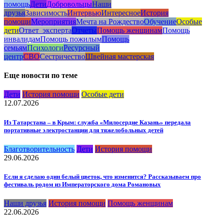
помощь
Дети
Добровольцы
Наши
друзья
Зависимость
Интервью
Интересное
История
помощи
Мероприятия
Мечта на Рождество
Обучение
Особые
дети
Ответ_эксперта
Отчеты
Помощь женщинам
Помощь
инвалидам
Помощь пожилым
Помощь
семьям
Психологи
Ресурсный
центр
СВО
Сестричество
Швейная мастерская
Еще новости по теме
Дети
История помощи
Особые дети
12.07.2026
Из Татарстана – в Крым: служба «Милосердие Казань» передала
портативные электростанции для тяжелобольных детей
Благотворительность
Дети
История помощи
29.06.2026
Если я сделаю один белый цветок, что изменится? Рассказываем про
фестиваль родом из Императорского дома Романовых
Наши друзья
История помощи
Помощь женщинам
22.06.2026