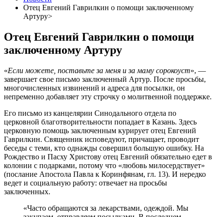
Отец Евгений Гаврилкин о помощи заключенному
Артуру>
Отец Евгений Гаврилкин о помощи
заключенному Артуру
«
Если можете, поставьте за меня и за маму сорокоуст
», —
завершает свое письмо заключенный Артур. После просьбы,
многочисленных извинений и адреса для посылки, он
непременно добавляет эту строчку о молитвенной поддержке.
Его письмо из канцелярии Синодального отдела по
церковной благотворительности попадает в Казань. Здесь
церковную помощь заключенным курирует отец Евгений
Гаврилкин. Священник исповедуют, причащает, проводит
беседы с теми, кто однажды совершил большую ошибку. На
Рождество и Пасху Христову отец Евгений обязательно едет в
колонии с подарками, потому что «любовь милосердствует»
(послание Апостола Павла к Коринфянам, гл. 13). И нередко
ведет и социальную работу: отвечает на просьбы
заключенных.
«Часто обращаются за лекарствами, одеждой. Мы
закупаем, отправляем посылками. В последнем