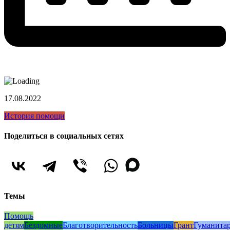
17.08.2022
История помощи
Поделиться в социальных сетях
Темы
Помощь
детям
Бездомные
Благотворительность
Больницы
Грант
Гуманита