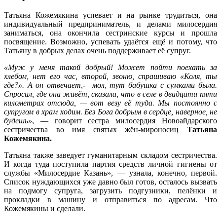
Татьяна Кожемякина успевает и на рынке трудиться, она
индивидуальный предприниматель, и делами милосердия
заниматься, она окончила сестринские курсы и прошла
посвящение. Возможно, успевать удаётся ещё и потому, что
Татьяну в добрых делах очень поддерживает её супруг.
«Муж у меня такой добрый! Может пойти поехать за
хлебом, нет его час, второй, звоню, спрашиваю «Коля, ты
где?». А он отвечает,- мол, тут бабушка с сумками была.
Спросил, где она живёт, сказала, что в селе в двадцати пяти
километрах отсюда, — вот везу её туда. Мы постоянно с
супругом в храм ходим. Без Бога добрым в сердце, наверное, не
будешь»
, — говорит сестра милосердия Новоайдарского
сестричества во имя святых жён-мироносиц
Татьяна
Кожемякина.
Татьяна также заведует гуманитарным складом сестричества.
И когда туда поступила партия средств личной гигиены от
службы «Милосердие Казань», — узнала, конечно, первой.
Список нуждающихся уже давно был готов, осталось вызвать
на подмогу супруга, загрузить подгузники, пелёнки и
прокладки в машину и отправиться по адресам. Что
Кожемякины и сделали.