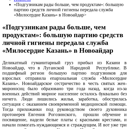
«Подгузникам рады больше, чем продуктам»: большую
партию средств личной гигиены передала служба
«Милосердие Казань» в Новоайдар>
«Подгузникам рады больше, чем
продуктам»: большую партию средств
личной гигиены передала служба
«Милосердие Казань» в Новоайдар
Деликатный гуманитарный груз прибыл из Казани в
Новоайдар, что в Луганской Народной Республике. В
подшефный регион большую партию подгузников для
взрослых отправила епархиальная служба «Милосердие
Казань». Новоайдарское сестричество в честь святых жен-
мироносиц было образовано три года назад, когда из-за
военных действий мирное население осталось буквально без
ничего. Люди лишились жилья, заработка, обострилась
ситуация с оказанием своевременной медицинской помощи.
Тогда прихожанки под руководством своего духовника
протоиерея Евгения Рогозинского, прошли обучение и
посвящение, надели белые платы с красными крестами, и
начали помогать нуждающимся и страждущим. И вот уже три