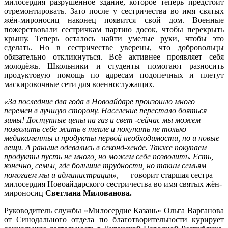
милосердия разрушенное здание, которое теперь предстоит
отремонтировать. Зато после у сестричества во имя святых
жён-мироносиц наконец появится свой дом. Военные
пожерствовали сестричкам партию досок, чтобы перекрыть
крышу. Теперь осталось найти умелые руки, чтобы это
сделать. Но в сестричестве уверены, что добровольцы
обязательно откликнуться. Всё активнее проявляет себя
молодёжь. Школьники и студенты помогают разносить
продуктовую помощь по адресам подопечных и плетут
маскировочные сети для военнослужащих.
«За последние два года в Новоайдаре произошло много
перемен в лучшую сторону. Население перестало бояться
зимы! Доступные цены на газ и свет -сейчас мы можем
позволить себе жить в тепле и покупать не только
медикаменты и продукты первой необходимости, но и новые
вещи. А раньше одевались в секонд-хенде. Также покупаем
продукты пусть не много, но можем себе позволить. Есть,
конечно, семьи, где большие трудности, но таким семьям
помогаем мы и администрация»
, — говорит старшая сестра
милосердия Новоайдарского сестричества во имя святых жён-
мироносиц
Светлана Милованова.
Руководитель службы «Милосердие Казань» Ольга Варганова
от Синодального отдела по благотворительности курирует