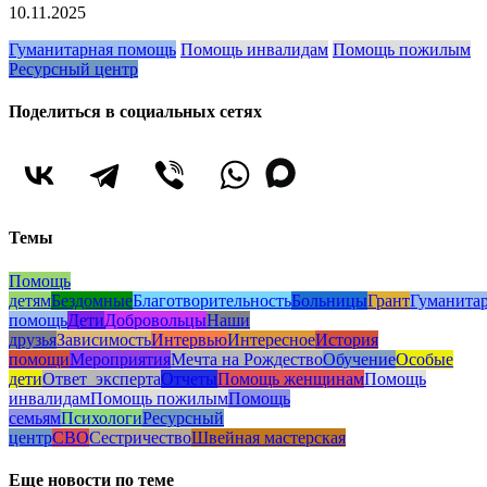
10.11.2025
Гуманитарная помощь
Помощь инвалидам
Помощь пожилым
Ресурсный центр
Поделиться в социальных сетях
Темы
Помощь
детям
Бездомные
Благотворительность
Больницы
Грант
Гуманита
помощь
Дети
Добровольцы
Наши
друзья
Зависимость
Интервью
Интересное
История
помощи
Мероприятия
Мечта на Рождество
Обучение
Особые
дети
Ответ_эксперта
Отчеты
Помощь женщинам
Помощь
инвалидам
Помощь пожилым
Помощь
семьям
Психологи
Ресурсный
центр
СВО
Сестричество
Швейная мастерская
Еще новости по теме