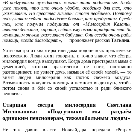
«В подгузниках нуждаются многие наши подопечные. Люди
уже поняли, что это очень удобно, особенно для тех, кто
ухаживает. Но средства гигиены стоят недёшево. Поэтому
подгузникам сейчас рады даже больше, чем продуктам. Среди
тех, кто получил подгузники от «Милосердия Казань»,
инвалид детства, сирота, сейчас ему около тридцати лет. За
немощным внуком ухаживает бабушка. Они всегда очень рады
помощи, всегда благодарят»
, — продолжает рассказ
Татьяна
.
Уйти быстро из квартиры или дома подопечных практически
невозможно. Люди хотят говорить, и точно знают, что сёстры
милосердия всегда выслушают. Когда дома престарелая мама с
деменцией, которая практически не спит, постоянно
разговаривает, не узнаёт дочь, называя её своей мамой, — то
визит людей милосердия как глоток свежего воздуха.
Возможность получить помощь и немного выдохнуть, чтобы
потом снова в бой со своей усталостью и ради близкого
человека.
Старшая сестра милосердия Светлана
Милованова: «Подгузники мы раздаём
одиноким пенсионерам, тяжелобольным людям»
Не так давно власти Новоайдара передали сёстрам