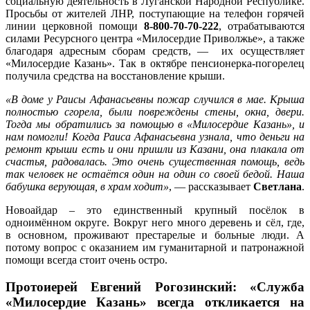
социальную деятельность в Луганской Народной Республике.
Просьбы от жителей ЛНР, поступающие на телефон горячей
линии церковной помощи
8-800-70-70-222
, отрабатываются
силами Ресурсного центра «Милосердие Приволжье», а также
благодаря адресным сборам средств, — их осуществляет
«Милосердие Казань». Так в октябре пенсионерка-погорелец
получила средства на восстановление крыши.
«В доме у Раисы Афанасьевны пожар случился в мае. Крыша
полностью сгорела, были повреждены стены, окна, двери.
Тогда мы обратились за помощью в «Милосердие Казань», и
нам помогли! Когда Раиса Афанасьевна узнала, что деньги на
ремонт крыши есть и они пришли из Казани, она плакала от
счастья, радовалась. Это очень существенная помощь, ведь
так человек не остаётся один на один со своей бедой. Наша
бабушка верующая, в храм ходит»
, — рассказывает
Светлана
.
Новоайдар – это единственный крупный посёлок в
одноимённом округе. Вокруг него много деревень и сёл, где,
в основном, проживают престарелые и больные люди. А
потому вопрос с оказанием им гуманитарной и патронажной
помощи всегда стоит очень остро.
Протоиерей Евгений Рогозинский: «Служба
«Милосердие Казань» всегда откликается на