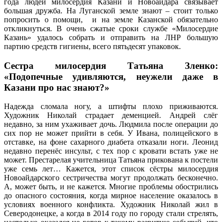
года людей милосердия Казани и Новоайдара связывает
большая дружба. На Луганской земле знают – стоит только
попросить о помощи, и на земле Казанской обязательно
откликнуться. В очень сжатые сроки службе «Милосердие
Казань» удалось собрать и отправить на ЛНР большую
партию средств гигиены, всего пятьдесят упаковок.
Сестра милосердия Татьяна Зленко:
«Подопечные удивляются, неужели даже в
Казани про нас знают?»
Надежда сломала ногу, а штифты плохо приживаются.
Художник Николай страдает деменцией. Андрей слёг
недавно, за ним ухаживает дочь. Людмила после операции до
сих пор не может прийти в себя. У Ивана, полицейского в
отставке, на фоне сахарного диабета отказали ноги. Леонид
недавно перенёс инсульт, с тех пор с кровати встать уже не
может. Престарелая учительница Татьяна прикована к постели
уже семь лет… Кажется, этот список сёстры милосердия
Новоайдарского сестричества могут продолжать бесконечно.
А, может быть, и не кажется. Многие проблемы обострились
до опасного состояния, когда мирное население оказалось в
условиях военного конфликта. Художник Николай жил в
Северодонецке, а когда в 2014 году по городу стали стрелять,