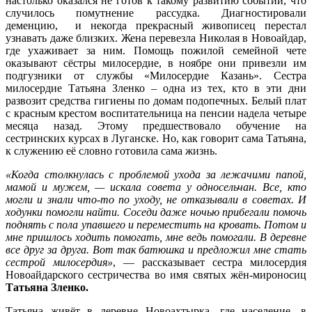
настолько оказался не готов к такому развитию событий, что
случилось помутнение рассудка. Диагностировали
деменцию, и некогда прекрасный живописец перестал
узнавать даже близких. Жена перевезла Николая в Новоайдар,
где ухаживает за ним. Помощь пожилой семейной чете
оказывают сёстры милосердие, в ноябре они привезли им
подгузники от службы «Милосердие Казань». Сестра
милосердие Татьяна Зленко – одна из тех, кто в эти дни
развозит средства гигиены по домам подопечных. Белый плат
с красным крестом воспитательница на пенсии надела четыре
месяца назад. Этому предшествовало обучение на
сестринских курсах в Луганске. Но, как говорит сама Татьяна,
к служению её словно готовила сама жизнь.
«Когда столкнулась с проблемой ухода за лежачими папой,
мамой и мужем, — искала совета у односельчан. Все, кто
могли и знали что-то по уходу, не отказывали в советах. И
ходунки помогли найти. Соседи даже ночью прибегали помочь
поднять с пола упавшего и переместить на кровать. Потом и
мне пришлось ходить помогать, мне ведь помогали. В деревне
все друг за друга. Вот так батюшка и предложил мне стать
сестрой милосердия»
, — рассказывает сестра милосердия
Новоайдарского сестричества во имя святых жён-мироносиц
Татьяна Зленко.
Татьяна живёт в деревне Новоахтырка, где население, в