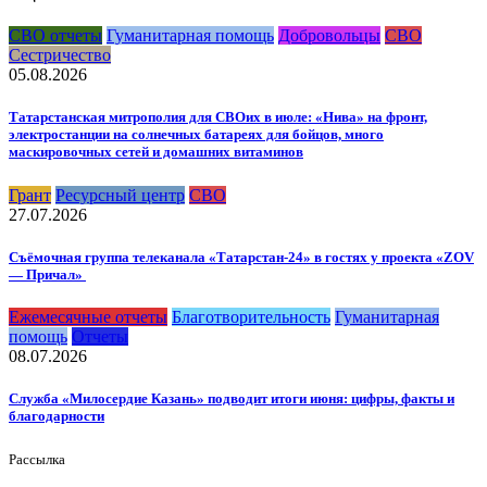
СВО отчеты
Гуманитарная помощь
Добровольцы
СВО
Сестричество
05.08.2026
Татарстанская митрополия для СВОих в июле: «Нива» на фронт,
электростанции на солнечных батареях для бойцов, много
маскировочных сетей и домашних витаминов
Грант
Ресурсный центр
СВО
27.07.2026
Съёмочная группа телеканала «Татарстан-24» в гостях у проекта «ZOV
— Причал»
Ежемесячные отчеты
Благотворительность
Гуманитарная
помощь
Отчеты
08.07.2026
Служба «Милосердие Казань» подводит итоги июня: цифры, факты и
благодарности
Рассылка