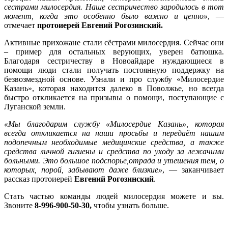
сестрами милосердия. Наше сестричество зародилось в тот
момент, когда это особенно было важно и ценно»
, —
отмечает
протоиерей Евгений Рогозинский.
Активные прихожане стали сёстрами милосердия. Сейчас они
– пример для остальных верующих, уверен батюшка.
Благодаря сестричеству в Новоайдаре нуждающиеся в
помощи люди стали получать постоянную поддержку на
безвозмездной основе. Узнали и про службу «Милосердие
Казань», которая находится далеко в Поволжье, но всегда
быстро откликается на призывы о помощи, поступающие с
Луганской земли.
«Мы благодарим службу «Милосердие Казань», которая
всегда откликается на наши просьбы и передаёт нашим
подопечным необходимые медицинские средства, а также
средства личной гигиены и средства по уходу за лежачими
больными. Это большое подспорье,отрада и утешения тем, о
которых, порой, забывают даже близкие»
, — заканчивает
рассказ протоиерей
Евгений Рогозинский
.
Стать частью команды людей милосердия можете и вы.
Звоните
8-996-900-50-30,
чтобы узнать больше.