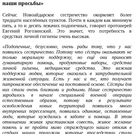
наши просьбы»
Сейчас Новоайдарское сестричество окормляет более
тридцати населённых пунктов. Почти в каждом как минимум
пять, а то и десять лежачих подопечных, говорит протоиерей
Евгений Рогозинский. Это значит, что потребность в
средствах личной гигиены очень высокая.
«Подопечные, безусловно, очень рады тому, что у нас
появилось сестричество. Потому что сёстры оказывают не
только моральную поддержку, но ещё они приносят
гуманитарную помощь, продуктовые наборы, средства
личной гигиены, медицинские средства. Это важная
поддержка людям, которые оказались в затруднительной
жизненной ситуации. Есть у нас и те, кто получает
патронажное обеспечение на постоянной основе. Сёстры для
них стали очень близкими и родными. Наше сестричество
зародилось в начале специальной военной операции
естественным образом, потому как в результате
освобождения новых территорий появилось много
внутренних переселенцев, появились одинокие, оставленные
люди, которые нуждались в заботе и помощи. В этом
отношении живая христианская совесть, живое желание
помочь и не пройти мимо страждущего нашло отклик в
сердцах наших прихожан, которые впоследствии стали