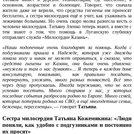
основном, возрастное и болеющее. Говорит, что сначала
жители даже не верили, что средства гигиены им приносят
бесплатно, а сестра милосердия ещё и учит, как ухаживать за
лежачими больными. Но очень скоро молва разнесла весть о
человеке милосердия. Татьяну Зленко теперь знают, а вместе с
тем знают о том, что помощь в Луганскую глубинку
отправляет служба «Милосердие Казань».
«Наши подопечные очень благодарят за помощь. Когда с
подгузниками пришла к Надежде, которая уже дважды
ломала ногу и никак не может оправиться, и сказала, что
средства гигиены из Казани, она была очень удивлена:
«неужели и там о нас думают»… Я теперь в каждом доме
консультирую, показываю, как правильно посадить,
перевернуть, уложить, много разных тонкостей. Всё это
через душу пропускаешь. Иногда переживаю, что не всех
успеваю посетить. Много стариков у нас, у которых
последние события разбросали родню по Европе. Много семей,
которые потеряли родных на СВО, а ещё многодетные семьи,
беженцы, переселенцы»
, — говорит
Татьяна
.
Сестра милосердия Татьяна Кожемякина: «Люди
поняли, как удобно с подгузниками и постоянно
их просят»