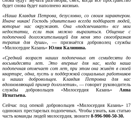
снова будут звучать разговоры, смех, когда всё пространство
будет снова будет наполнено жизнью.
«Наша Клавдия Петрова, безусловно, со своим характером.
Иначе никак! Господь удивительно всегда подбирает людей,
которые нас окружают. Она «подсвечивает» все мои
недостатки, если так можно выразиться. Общение с
подопечной долгожительницей для меня это своеобразная
терапия для души»
, — признаётся доброволец службы
«Милосердие Казань»
Юлия Калинина.
«Средний возраст наших подопечных от семидесяти до
восьмидесяти лет. Это впервые для нас, когда наша
подопечная отмечает сот лет, при этом она живёт в своей
квартире, одна, пусть и поддержкой социальных работников
и наших добровольцев. Клавдия Петровна для нас
вдохновляющий пример долголетия»
, — говорит руководитель
службы добровольцев «Милосердия Казань»
Анна
Игнатьева.
Сейчас под опекой добровольцев «Милосердия Казань» 17
одиноких престарелых подопечных. Чтобы узнать, как статью
часть команды людей милосердия, звоните
8-996-900-50-30.