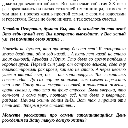
дожила до векового юбилея. Все ключевые события XX века
разворачивались на глазах столетней именинницы, а вместе с
тем шла и простая жизнь простой семьи, с своими радостями
и горестями. Когда не было ничего, а так хотелось счастья.
Клавдия Петровна, думали Вы, что доживёте до ста лет?
Это ведь целый век! Вы прекрасно выглядите, у Вас ясный
ум, вы помните свою жизнь…
Никогда не думала, что проживу до ста лет! Я похоронила
мужа двадцать один год назад… А пять лет назад не стало
моих сыновей, Аркадия и Юрия. Это было во время пандемии
коронавируса. Первый сын умер от острого лейкоза, едва ему
диагностировали рак крови, как его не стало. А через неделю
ушёл и второй сын, он — от коронавируса. Так я осталась
совсем одна. До сих пор не понимаю, как смогла пережить
это горе. Сразу после смерти сыновей, я полностью ослепла,
врачи сказали, что это на фоне стресса. Была уверена, что
вот-вот и сама умру, поэтому всё, что было в квартире,
раздала. Начала жить одним днём. Вот так и прошли эти
пять лет. Теперь я уже столетняя…
Можете рассказать про самый запоминающийся День
рождения за Вашу такую долгую жизнь?