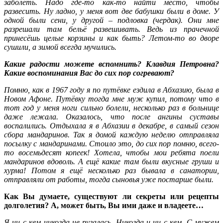
заболеть. Надо где-то как-то найти место, чтобы
развесить. Ну ладно, у меня вот две бабушки были в доме. У
одной были сени, у другой – подловка (чердак). Они мне
разрешали там бельё развешивать. Ведь из прачечной
принесёшь целые корзины и как быть? Летом-то во дворе
сушили, а зимой всегда мучились.
Какие радости можете вспомнить? Клавдия Петровна?
Какие воспоминания Вас до сих пор согревают?
Помню, как в 1967 году я по путёвке ездила в Абхазию, была в
Новом Афоне. Путёвку тогда мне муж купил, потому что в
тот год у меня ноги сильно болели, несколько раз в больнице
даже лежала. Оказалось, что после ангины суставы
воспалились. Отдыхала я в Абхазии в декабре, в самый сезон
сбора мандаринов. Так я домой каждую неделю отправляла
посылку с мандаринами. Стоило это, до сих пор помню, всего-
то восемьдесят копеек! Хотела, чтобы мои ребята поели
мандаринов вдоволь. А ещё какие там были вкусные груши и
хурма! Потом я ещё несколько раз бывала в санатории,
отправляли от работы, тогда сыновья уже постарше были.
Как Вы думаете, существуют ли секреты или рецепты
долголетия? А, может быть, Вы ими даже и владеете…
Я ни с кем никогда не ругалась. Никогда и ни с кем. С мужем