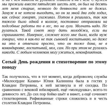
мы прожили вместе пятьдесят шесть лет, он был на десять
лет меня старше, немного до девяноста лет не дожил.
Замуж я не хотела выходить, но он за мной два года ходил,
как сейчас говорят, ухаживал. Потом я решилась, так как
тяжело было одной в колхозе, постоянно отправляли на
подсобные работы то в лес, то на луга. Молчать надо. Не
ругаться. Такой совет могу дать молодёжи, если вы
спрашиваете. Наверное, сложнее всего мне было, когда муж
говорил, что я как-то не так сыновей воспитываю, но даже
на это я отвечала просто, что он тоже дома, не в
командировке, воспитывай, мол, сам. Но при этом не ругалась
никогда. С любым человеком могу ужиться, неконфликтная.
Сотый День рождения и стихотворение по этому
поводу
Так получилось, что в тот момент, когда доброволец службы
«Милосердие Казань» Юлия Калинина была в гостях у
Клавдии Петровны, к ней заглянула и её соседка. По
сравнению с вековой юбиляршей, ещё «молодушка», всего-то
девяносто лет. До сих пор бойко шьёт и вяжет, а ещё сочиняет
стихотворения. Рифмованные строки сложились и в честь
столетия Клавдии Петровны.