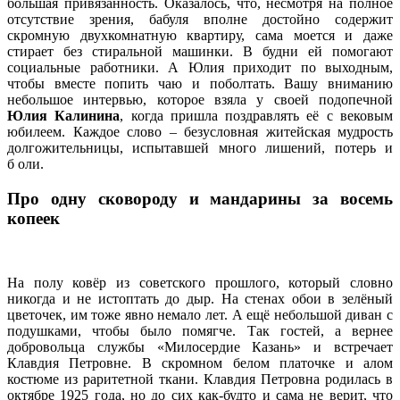
большая привязанность. Оказалось, что, несмотря на полное
отсутствие зрения, бабуля вполне достойно содержит
скромную двухкомнатную квартиру, сама моется и даже
стирает без стиральной машинки. В будни ей помогают
социальные работники. А Юлия приходит по выходным,
чтобы вместе попить чаю и поболтать. Вашу вниманию
небольшое интервью, которое взяла у своей подопечной
Юлия Калинина
, когда пришла поздравлять её с вековым
юбилеем. Каждое слово – безусловная житейская мудрость
долгожительницы, испытавшей много лишений, потерь и
б оли.
Про одну сковороду и мандарины за восемь
копеек
На полу ковёр из советского прошлого, который словно
никогда и не истоптать до дыр. На стенах обои в зелёный
цветочек, им тоже явно немало лет. А ещё небольшой диван с
подушками, чтобы было помягче. Так гостей, а вернее
добровольца службы «Милосердие Казань» и встречает
Клавдия Петровне. В скромном белом платочке и алом
костюме из раритетной ткани. Клавдия Петровна родилась в
октябре 1925 года, но до сих как-будто и сама не верит, что