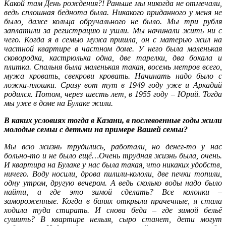
Какой там День рождения?! Раньше мы никогда не отмечали,
ведь сплошная беднота была. Никакого приданного у меня не
было, даже кольца обручального не было. Мы три рубля
заплатили за регистрацию и ушли. Мы начинали жить ни с
чего. Когда я в семью мужа пришла, он с матерью жил на
частной квартире в частном доме. У него была маленькая
сковородка, кастрюлька одна, две тарелки, два бокала и
плитка. Спальня была маленькая такая, восемь метров всего,
мужа кровать, свекрови кровать. Начинать надо было с
ложки-плошки. Сразу вот тут в 1949 году уже и Аркадий
родился. Потом, через шесть лет, в 1955 году – Юрий. Тогда
мы уже в доме на Булаке жили.
В каких условиях тогда в Казани, в послевоенные годы жили
молодые семьи с детьми на примере Вашей семьи?
Мы всю жизнь трудились, работали, но денег-то у нас
больно-то и не было ещё…Очень трудная жизнь была, очень.
И квартира на Булаке у нас была такая, что никаких удобств,
ничего. Воду носили, дрова пилили-кололи, две печки топили,
одну утром, другую вечером. А ведь сколько воды надо было
найти, а где это зимой сделать? Все колонки –
замороженные. Когда в банях открыли прачечные, я стала
ходила туда стирать. И снова беда – где зимой бельё
сушить? В квартире нельзя, сыро станет, дети могут