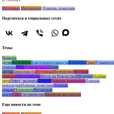
Интервью
Интересное
Помощь пожилым
Поделиться в социальных сетях
Темы
Помощь
детям
Бездомные
Благотворительность
Больницы
Грант
Гуманита
помощь
Дети
Добровольцы
Наши
друзья
Зависимость
Интервью
Интересное
История
помощи
Мероприятия
Мечта на Рождество
Обучение
Особые
дети
Ответ_эксперта
Отчеты
Помощь женщинам
Помощь
инвалидам
Помощь пожилым
Помощь
семьям
Психологи
Ресурсный
центр
СВО
Сестричество
Швейная мастерская
Еще новости по теме