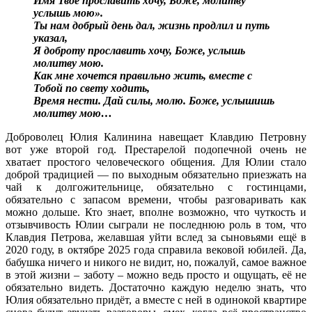
Имя Твоё прославить хочу, Боже, молитву
услышь мою».
Ты нам добрый день дал, жизнь продлил и путь
указал,
Я доброту прославить хочу, Боже, услышь
молитву мою.
Как мне хочется правильно жить, вместе с
Тобой по свету ходить,
Время нести. Дай силы, молю. Боже, услышишь
молитву мою…
Доброволец Юлия Калинина навещает Клавдию Петровну
вот уже второй год. Престарелой подопечной очень не
хватает простого человеческого общения. Для Юлии стало
доброй традицией — по выходным обязательно приезжать на
чай к долгожительнице, обязательно с гостинцами,
обязательно с запасом времени, чтобы разговаривать как
можно дольше. Кто знает, вполне возможно, что чуткость и
отзывчивость Юлии сыграли не последнюю роль в том, что
Клавдия Петрова, желавшая уйти вслед за сыновьями ещё в
2020 году, в октябре 2025 года справила вековой юбилей. Да,
бабушка ничего и никого не видит, но, пожалуй, самое важное
в этой жизни – заботу – можно ведь просто и ощущать, её не
обязательно видеть. Достаточно каждую неделю знать, что
Юлия обязательно придёт, а вместе с ней в одинокой квартире