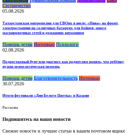
СВО отчеты
Гуманитарная помощь
Добровольцы
СВО
Сестричество
05.08.2026
Татарстанская митрополия для СВОих в июле: «Нива» на фронт,
электростанции на солнечных батареях для бойцов, много
маскировочных сетей и домашних витаминов
Помощь детям
Интервью
Психологи
02.08.2026
Подростковый бунт или диагноз: как родителям понять, что ребёнку
нужна психологическая помощь
Помощь детям
Благотворительность
Интервью
30.07.2026
Итоги фестиваля «Дни Белого Цветка» в Казани
Рассылка
Подпишитесь на наши новости
Свежие новости и лучшие статьи в вашем почтовом ящике