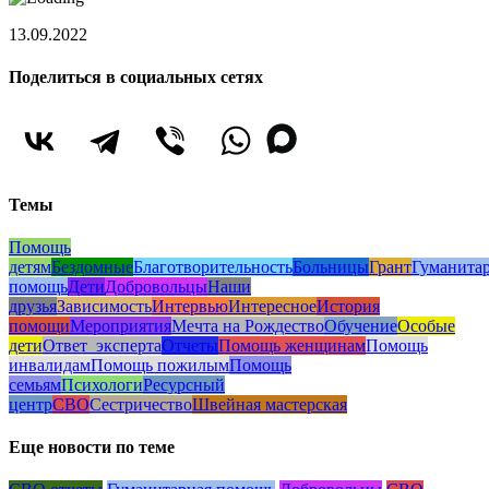
13.09.2022
Поделиться в социальных сетях
Темы
Помощь
детям
Бездомные
Благотворительность
Больницы
Грант
Гуманита
помощь
Дети
Добровольцы
Наши
друзья
Зависимость
Интервью
Интересное
История
помощи
Мероприятия
Мечта на Рождество
Обучение
Особые
дети
Ответ_эксперта
Отчеты
Помощь женщинам
Помощь
инвалидам
Помощь пожилым
Помощь
семьям
Психологи
Ресурсный
центр
СВО
Сестричество
Швейная мастерская
Еще новости по теме