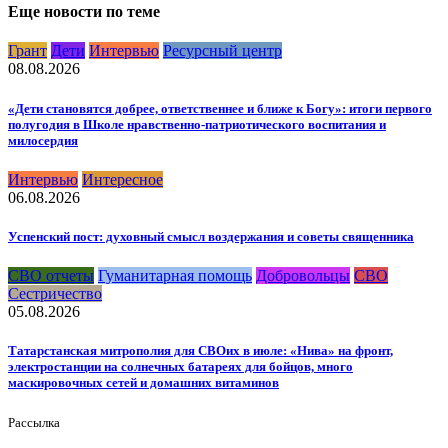
Еще новости по теме
Грант
Дети
Интервью
Ресурсный центр
08.08.2026
«Дети становятся добрее, ответственнее и ближе к Богу»: итоги первого
полугодия в Школе нравственно-патриотического воспитания и
милосердия
Интервью
Интересное
06.08.2026
Успенский пост: духовный смысл воздержания и советы священника
СВО отчеты
Гуманитарная помощь
Добровольцы
СВО
Сестричество
05.08.2026
Татарстанская митрополия для СВОих в июле: «Нива» на фронт,
электростанции на солнечных батареях для бойцов, много
маскировочных сетей и домашних витаминов
Рассылка