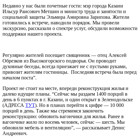
Недавно у нас были почетные гости: мэр города Казани
Ильсур Раисович Метшин и министр труда и занятости и
социальной защиты Эльмира Амировна Зарипова. Жители
готовились к встрече, наводили порядок. Мы провели
экскурсию, рассказали о спектре услуг, обсудили возможности
поддержки нашего проекта.
Регулярно жителей посещает священник — отец Алексей
Обрезков из Высокогорского подворья. Он проводит
духовные беседы, всегда приезжает не с пустыми руками,
привозит жителям гостиницы. Последняя встреча была перед
началом поста”.
Проект не стоит на месте, впереди реконструкция жилья и
далеко идущие планы. “Сейчас мы раздаем 1400 порций в
день в 6 пунктах в г. Казани, и один открыт в Зеленодольске
(АДРЕСА
ТУТ
). Но в планах перейти к цифре — 10 000
порций в день. Также мы стремимся закончить
реконструкцию: обновить вагончики для жилья. Ранее в
вагончике жило по восемь человек, сейчас — шесть. Мы
обновили мебель и вентиляцию”, — рассказывает Денис
Андреевич.