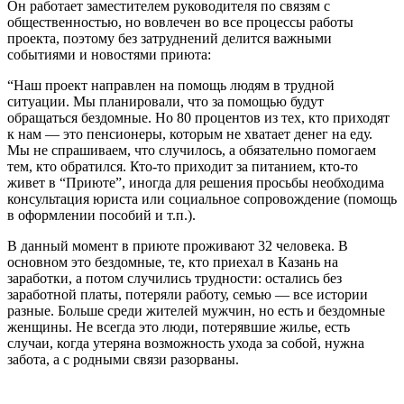
Он работает заместителем руководителя по связям с
общественностью, но вовлечен во все процессы работы
проекта, поэтому без затруднений делится важными
событиями и новостями приюта:
“Наш проект направлен на помощь людям в трудной
ситуации. Мы планировали, что за помощью будут
обращаться бездомные. Но 80 процентов из тех, кто приходят
к нам — это пенсионеры, которым не хватает денег на еду.
Мы не спрашиваем, что случилось, а обязательно помогаем
тем, кто обратился. Кто-то приходит за питанием, кто-то
живет в “Приюте”, иногда для решения просьбы необходима
консультация юриста или социальное сопровождение (помощь
в оформлении пособий и т.п.).
В данный момент в приюте проживают 32 человека. В
основном это бездомные, те, кто приехал в Казань на
заработки, а потом случились трудности: остались без
заработной платы, потеряли работу, семью — все истории
разные. Больше среди жителей мужчин, но есть и бездомные
женщины. Не всегда это люди, потерявшие жилье, есть
случаи, когда утеряна возможность ухода за собой, нужна
забота, а с родными связи разорваны.