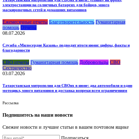
электростанции на солнечных батареях для бойцов, много
маскировочных сетей и домашних витаминов
Ежемесячные отчеты
Благотворительность
Гуманитарная
помощь
Отчеты
08.07.2026
Служба «Милосердие Казань» подводит итоги июня: цифры, факты и
благодарности
СВО отчеты
Гуманитарная помощь
Добровольцы
СВО
Сестричество
03.07.2026
Татарстанская митрополия для СВОих в июне: два автомобиля и один
мотоцикл, много витаминов и доставка вопреки всем ограничениям
Рассылка
Подпишитесь на наши новости
Свежие новости и лучшие статьи в вашем почтовом ящике
Подписаться