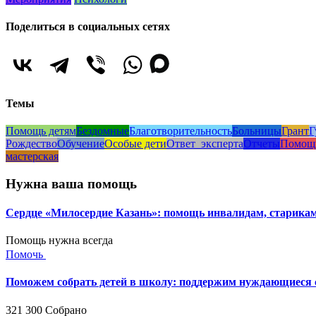
Поделиться в социальных сетях
Темы
Помощь детям
Бездомные
Благотворительность
Больницы
Грант
Г
Рождество
Обучение
Особые дети
Ответ_эксперта
Отчеты
Помощ
мастерская
Нужна ваша помощь
Сердце «Милосердие Казань»: помощь инвалидам, старик
Помощь нужна всегда
Помочь
Поможем собрать детей в школу: поддержим нуждающиеся с
321 300
Собрано