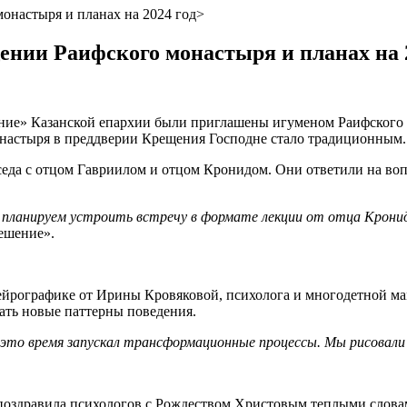
онастыря и планах на 2024 год>
нии Раифского монастыря и планах на 2
ние» Казанской епархии были приглашены игуменом Раифского 
настыря в преддверии Крещения Господне стало традиционным.
еседа с отцом Гавриилом и отцом Кронидом. Они ответили на в
ь планируем устроить встречу в формате лекции от отца Крони
ешение».
нейрографике от Ирины Кровяковой, психолога и многодетной ма
ать новые паттерны поведения.
 это время запускал трансформационные процессы. Мы рисовали 
поздравила психологов с Рождеством Христовым теплыми слова