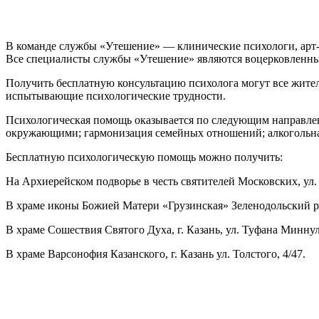
В команде службы «Утешение» — клинические психологи, арт-
Все специалисты службы «Утешение» являются воцерковленн
Получить бесплатную консультацию психолога могут все жители
испытывающие психологические трудности.
Психологическая помощь оказывается по следующим направлени
окружающими; гармонизация семейных отношений; алкогольная,
Бесплатную психологическую помощь можно получить:
На Архиерейском подворье в честь святителей Московских, ул. 
В храме иконы Божией Матери «Грузинская» Зеленодольский ра
В храме Сошествия Святого Духа, г. Казань, ул. Туфана Миннул
В храме Варсонофия Казанского, г. Казань ул. Толстого, 4/47.