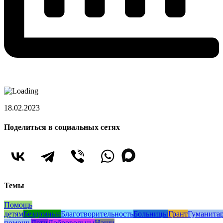
18.02.2023
Поделиться в социальных сетях
Темы
Помощь
детям
Бездомные
Благотворительность
Больницы
Грант
Гуманита
помощь
Дети
Добровольцы
Наши