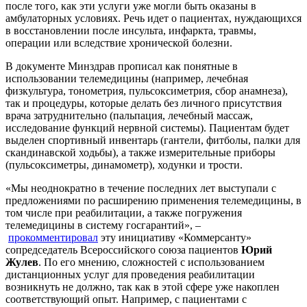
после того, как эти услуги уже могли быть оказаны в
амбулаторных условиях. Речь идет о пациентах, нуждающихся
в восстановлении после инсульта, инфаркта, травмы,
операции или вследствие хронической болезни.
В документе Минздрав прописал как понятные в
использовании телемедицины (например, лечебная
физкультура, тонометрия, пульсоксиметрия, сбор анамнеза),
так и процедуры, которые делать без личного присутствия
врача затруднительно (пальпация, лечебный массаж,
исследование функций нервной системы). Пациентам будет
выделен спортивный инвентарь (гантели, фитболы, палки для
скандинавской ходьбы), а также измерительные приборы
(пульсоксиметры, динамометр), ходунки и трости.
«Мы неоднократно в течение последних лет выступали с
предложениями по расширению применения телемедицины, в
том числе при реабилитации, а также погружения
телемедицины в систему госгарантий», –
прокомментировал
эту инициативу «Коммерсанту»
сопредседатель Всероссийского союза пациентов
Юрий
Жулев
. По его мнению, сложностей с использованием
дистанционных услуг для проведения реабилитации
возникнуть не должно, так как в этой сфере уже накоплен
соответствующий опыт. Например, с пациентами с