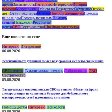
друзья
Зависимость
Интервью
Интересное
История
помощи
Мероприятия
Мечта на Рождество
Обучение
Особые
дети
Ответ_эксперта
Отчеты
Помощь женщинам
Помощь
инвалидам
Помощь пожилым
Помощь
семьям
Психологи
Ресурсный
центр
СВО
Сестричество
Швейная мастерская
Еще новости по теме
Интервью
Интересное
06.08.2026
Успенский пост: духовный смысл воздержания и советы священника
СВО отчеты
Гуманитарная помощь
Добровольцы
СВО
Сестричество
05.08.2026
Татарстанская митрополия для СВОих в июле: «Нива» на фронт,
электростанции на солнечных батареях для бойцов, много
маскировочных сетей и домашних витаминов
Помощь детям
Интервью
Психологи
02.08.2026