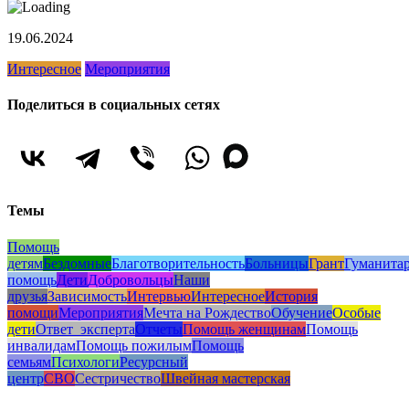
19.06.2024
Интересное
Мероприятия
Поделиться в социальных сетях
Темы
Помощь
детям
Бездомные
Благотворительность
Больницы
Грант
Гуманита
помощь
Дети
Добровольцы
Наши
друзья
Зависимость
Интервью
Интересное
История
помощи
Мероприятия
Мечта на Рождество
Обучение
Особые
дети
Ответ_эксперта
Отчеты
Помощь женщинам
Помощь
инвалидам
Помощь пожилым
Помощь
семьям
Психологи
Ресурсный
центр
СВО
Сестричество
Швейная мастерская