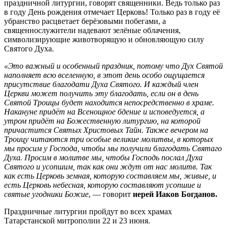
праздничной литургии, говорят священники. Ведь только раз
в году День рождения отмечает Церковь! Только раз в году её
убранство расцветает берёзовыми побегами, а
священнослужители надевают зелёные облачения,
символизирующие животворящую и обновляющую силу
Святого Духа.
«Это важный и особенный праздник, потому что Дух Святой
наполняет всю вселенную, в этот день особо ощущается
присутствие благодати Духа Святого. И каждый член
Церкви может получить эту благодать, если он в день
Святой Троицы будет находится непосредственно в храме.
Накануне придёт на Всенощное бдение и исповедуется, а
утром придёт на Божественную литургию, на которой
причастится Святых Христовых Тайн. Также вечером на
Троицу читаются три особые великие молитвы, в которых
мы просим у Господа, чтобы мы получили благодать Святаго
Духа. Просим в молитве мы, чтобы Господь послал Духа
Святого и усопшим, так как они ждут от нас молитв. Так
как есть Церковь земная, которую составляем мы, живые, и
есть Церковь небесная, которую составляют усопшие и
святые угодники Божие
, — говорит
иерей Иаков Богданов.
Праздничные литургии пройдут во всех храмах
Татарстанской митрополии 22 и 23 июня.