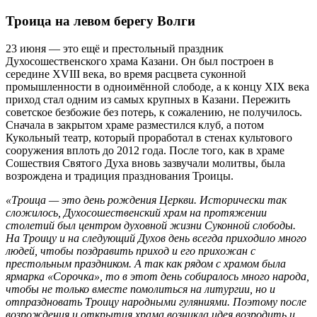
Троица на левом берегу Волги
23 июня — это ещё и престольный праздник
Духосошественского храма Казани. Он был построен в
середине XVIII века, во время расцвета суконной
промышленности в одноимённой слободе, а к концу XIX века
приход стал одним из самых крупных в Казани. Пережить
советское безбожие без потерь, к сожалению, не получилось.
Сначала в закрытом храме разместился клуб, а потом
Кукольный театр, который проработал в стенах культового
сооружения вплоть до 2012 года. После того, как в храме
Сошествия Святого Духа вновь зазвучали молитвы, была
возрождена и традиция празднования Троицы.
«Троица — это день рождения Церкви. Исторически так
сложилось, Духосошественский храм на протяжении
столетий был центром духовной жизни Суконной слободы.
На Троицу и на следующий Духов день всегда приходило много
людей, чтобы поздравить приход и его прихожан с
престольным праздником. А так как рядом с храмом была
ярмарка «Сорочка», то в этот день собиралось много народа,
чтобы не только вместе помолиться на литургии, но и
отпраздновать Троицу народными гуляниями. Поэтому после
возрождения и открытия храма возникла идея возродить и