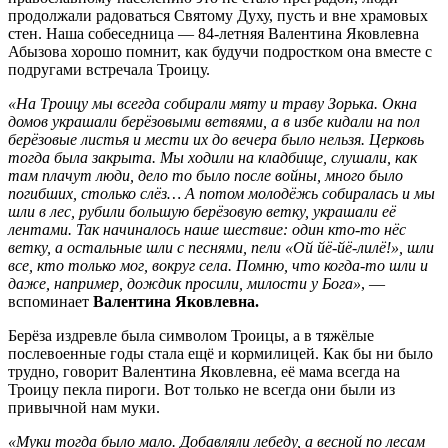
продолжали радоваться Святому Духу, пусть и вне храмовых
стен. Наша собеседница — 84-летняя Валентина Яковлевна
Абызова хорошо помнит, как будучи подростком она вместе с
подругами встречала Троицу.
«На Троицу мы всегда собирали мяту и траву Зорька. Окна
домов украшали берёзовыми ветвями, а в избе кидали на пол
берёзовые листья и мести их до вечера было нельзя. Церковь
тогда была закрыта. Мы ходили на кладбище, слушали, как
там плачут люди, дело то было после войны, много было
погибших, столько слёз… А потом молодёжь собиралась и мы
шли в лес, рубили большую берёзовую ветку, украшали её
лентами. Так начиналось наше шествие: один кто-то нёс
ветку, а остальные шли с песнями, пели «Ой йё-йё-лилё!», шли
все, кто только мог, вокруг села. Помню, что когда-то шли и
даже, например, дождик просили, милости у Бога»
, —
вспоминает
Валентина Яковлевна.
Берёза издревле была символом Троицы, а в тяжёлые
послевоенные годы стала ещё и кормилицей. Как бы ни было
трудно, говорит Валентина Яковлевна, её мама всегда на
Троицу пекла пироги. Вот только не всегда они были из
привычной нам муки.
«Муки тогда было мало. Добавляли лебеду, а весной по лесам