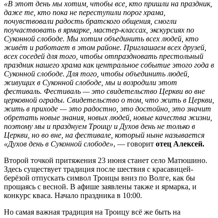
«В этот день мы хотим, чтобы все, кто пришли на праздник,
даже те, кто пока не переступили порог храма,
почувствовали радость братского общения, смогли
поучаствовать в ярмарке, мастер-классах, экскурсиях по
Суконной слободе. Мы хотим объединить всех людей, кто
живёт и работает в этом районе. Приглашаем всех друзей,
всех соседей для того, чтобы отпраздновать престольный
праздник нашего храма как центральное событие этого года в
Суконной слободе. Для того, чтобы объединить людей,
живущих в Суконной слободе, мы и возродили этот
фестиваль. Фестиваль — это свидетельство Церкви во вне
церковной ограды. Свидетельство о том, что жить в Церкви,
жить в приходе — это радостно, это достойно, это значит
обретать новые знания, новых людей, новые качества жизни,
поэтому мы и празднуем Троицу и Духов день не только в
Церкви, но во вне, на фестивале, который ныне называется
«Духов день в Суконной слободе»
, — говорит
отец Алексей.
Второй точкой притяжения 23 июня станет село Матюшино.
Здесь существует традиция после шествия с красавицей-
берёзой отпускать символ Троицы вниз по Волге, как бы
прощаясь с весной. В афише заявлены также и ярмарка, и
конкурс кваса. Начало праздника в 10:00.
Но самая важная традиция на Троицу всё же быть на