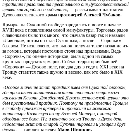
традицию празднования престольного дня Духосошественской
церкви как городского события»
, — рассказывает настоятель
Духосошественского храма
протоиерей Алексей Чубаков.
Ярмарка на Суконной слободе зародилась и вовсе в начале
XVIII века с появлением самой мануфактуры. Торговых рядов
с лавочками было так много, что сначала базар так и назвали
«Лавочки», потом он стал Суконным, а после — Сорочьим
базаром. Не исключено, что рынок получил такое название из-
за гомона, который постоянно стоял над прилавками. Ведь
«Сорочка», по оценке историков, была одной из самых
крупных городских ярмарок. Сейчас территория бывшей
«Сорочки» — Духово поле, где два дня в году в XXI веке на
Троицу ставится также шумно и весело, как это было в XIX
веке.
«Особое значение этот праздник имел для Суконной слободы,
где проживала значительная часть простого мещанского
населения Казани. Для здешней Духосошественской церкви это
был престольный праздник. Поэтому на празднование Троицы
в слободу приезжал архиерей и проносили из женского
монастыря Казанскую икону Божией Матери, с которой
обходили все дома. Ну, и конечно же на Троицу и Духов день
небогатые жители старой Суконки пировали и угощали друг
друга»
, — говорит краевед
Марк Шишкин.