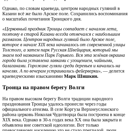
Однако, по словам краеведа, центром народных гуляний в
Казани всё же было Арское поле. Сохранились воспоминания
о масштабах почитания Троицкого дня.
«Церковный праздник Троицы совпадает с началом лета,
поэтому в старой Казани всегда отмечался с наибольшим
размахом. Центром народных гуляний было Арское поле,
которое в начале XIX века начиналось от современной улицы
Толстого, а затем парк Русская Швейцария, который мы
знаем под названием Парк Горького. Вся эта зелёная окраина
города была уставлена лавками с угощением, чайными,
балаганами. Горожане гуляли среди деревьев и качались на
качелях. А по вечерам устраивались фейерверки»
, — делится
краеведческими изысканиями
Марк Шишкин.
Троица на правом берегу Волги
На правом высоком берегу Волги традиции народного
празднования Троицы удалось пронесли через годы
официального атеизма. В селе Коргуза Верхнеуслонского
района церковь Николая Чудотворца была построена в конце
XIX века. Однако в 30-х годах века XX она была закрыта и
объявлена вне советской идеологии. Вот только
православному населению это не стало преградой, люди