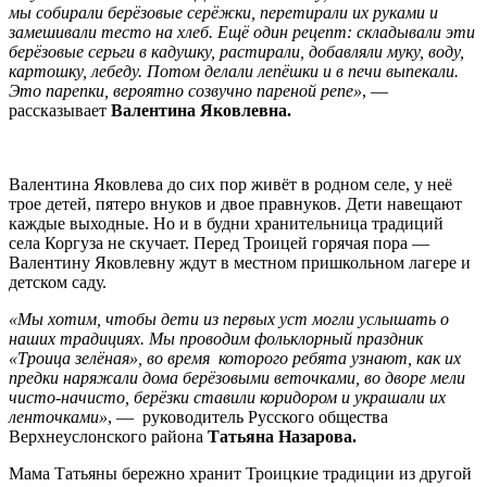
мы собирали берёзовые серёжки, перетирали их руками и
замешивали тесто на хлеб. Ещё один рецепт: складывали эти
берёзовые серьги в кадушку, растирали, добавляли муку, воду,
картошку, лебеду. Потом делали лепёшки и в печи выпекали.
Это парепки, вероятно созвучно пареной репе»
, —
рассказывает
Валентина Яковлевна.
Валентина Яковлева до сих пор живёт в родном селе, у неё
трое детей, пятеро внуков и двое правнуков. Дети навещают
каждые выходные. Но и в будни хранительница традиций
села Коргуза не скучает. Перед Троицей горячая пора —
Валентину Яковлевну ждут в местном пришкольном лагере и
детском саду.
«Мы хотим, чтобы дети из первых уст могли услышать о
наших традициях. Мы проводим фольклорный праздник
«Троица зелёная», во время которого ребята узнают, как их
предки
наряжали дома берёзовыми веточками, во дворе мели
чисто-начисто, берёзки ставили коридором и украшали их
ленточками»
, — руководитель Русского общества
Верхнеуслонского района
Татьяна Назарова.
Мама Татьяны бережно хранит Троицкие традиции из другой