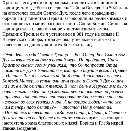
Христова его ученики продолжали молиться в Сионской
горнице, там где была совершена Тайная Вечеря. На 50-й день
на апостолов сошёл Святой Дух, после чего праведники
обрели силу таинства Церкви, заговорили на разных языках и
отправились по миру распространять Слово Божие. Сионская
горница стала первым в мире христианским храмом.
Праздник Троицы был установлен в 381 году на созыве II
Вселенского собора, тогда же был утвержден и догмат о
равенстве и единосущии всех Божеских лиц.
«Это день, когда Святая Троица — Бог-Отец, Бог-Сын и Бог-
Дух — явились к людям в полной мере. По преданию, Иисус
Христос сказал своим ученикам, что Он попросит Отца
послать им Духа-Утешителя, который научит всякой Правде
и Истине. Так и случилось на 50-й день. Апостолы вместе с
Божьей Матерью услышали шум грома и Святой Дух сошёл
на них в виде огненных языков. В тот день в Иерусалиме было
очень много людей, они услышали речи апостолов на разных
наречиях. Так началось проповедование Евангелия о спасении
человека во всех уголках мира. А на вопрос людей: «что же
нам теперь надо делать?» — апостол Пётр ответил:
«Покайтесь и креститесь «Во имя Отца, и Сына, и Святого
Духа» и тогда вы будете иметь жизнь вечную»
, — говорит
настоятель храма благоверных князей Бориса и Глеба
иерей
Иаков Богданов.