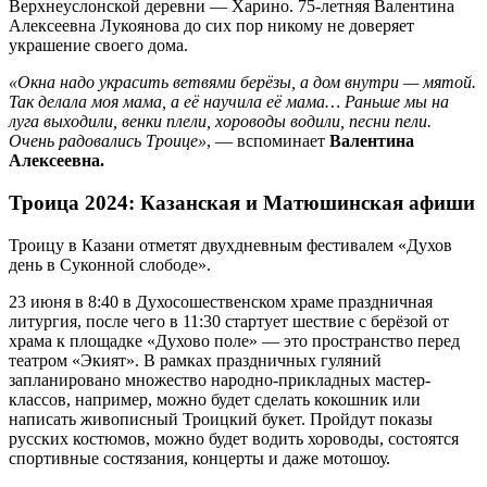
Верхнеуслонской деревни — Харино. 75-летняя Валентина
Алексеевна Лукоянова до сих пор никому не доверяет
украшение своего дома.
«Окна надо украсить ветвями берёзы, а дом внутри — мятой.
Так делала моя мама, а её научила её мама… Раньше мы на
луга выходили, венки плели, хороводы водили, песни пели.
Очень радовались Троице»
, — вспоминает
Валентина
Алексеевна.
Троица 2024: Казанская и Матюшинская афиши
Троицу в Казани отметят двухдневным фестивалем «Духов
день в Суконной слободе».
23 июня в 8:40 в Духосошественском храме праздничная
литургия, после чего в 11:30 стартует шествие с берёзой от
храма к площадке «Духово поле» — это пространство перед
театром «Экият». В рамках праздничных гуляний
запланировано множество народно-прикладных мастер-
классов, например, можно будет сделать кокошник или
написать живописный Троицкий букет. Пройдут показы
русских костюмов, можно будет водить хороводы, состоятся
спортивные состязания, концерты и даже мотошоу.