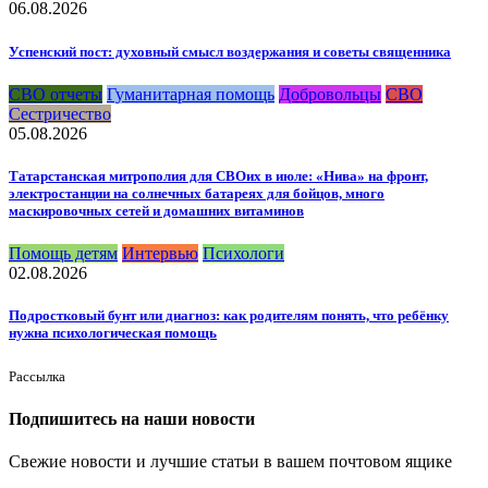
06.08.2026
Успенский пост: духовный смысл воздержания и советы священника
СВО отчеты
Гуманитарная помощь
Добровольцы
СВО
Сестричество
05.08.2026
Татарстанская митрополия для СВОих в июле: «Нива» на фронт,
электростанции на солнечных батареях для бойцов, много
маскировочных сетей и домашних витаминов
Помощь детям
Интервью
Психологи
02.08.2026
Подростковый бунт или диагноз: как родителям понять, что ребёнку
нужна психологическая помощь
Рассылка
Подпишитесь на наши новости
Свежие новости и лучшие статьи в вашем почтовом ящике