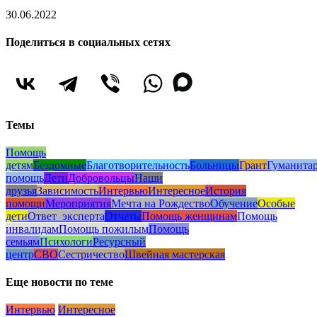
30.06.2022
Поделиться в социальных сетях
Темы
Помощь
детям
Бездомные
Благотворительность
Больницы
Грант
Гуманита
помощь
Дети
Добровольцы
Наши
друзья
Зависимость
Интервью
Интересное
История
помощи
Мероприятия
Мечта на Рождество
Обучение
Особые
дети
Ответ_эксперта
Отчеты
Помощь женщинам
Помощь
инвалидам
Помощь пожилым
Помощь
семьям
Психологи
Ресурсный
центр
СВО
Сестричество
Швейная мастерская
Еще новости по теме
Интервью
Интересное