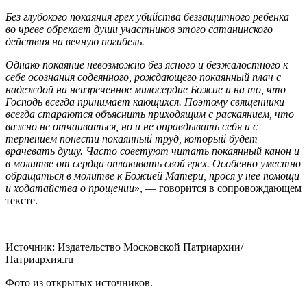
Без глубокого покаяния грех убийства беззащитного ребенка
во чреве обрекает души участников этого сатанинского
действия на вечную погибель.
Однако покаяние невозможно без ясного и безжалостного к
себе осознания содеянного, рождающего покаянный плач с
надеждой на неизреченное милосердие Божие и на то, что
Господь всегда принимает кающихся. Поэтому священники
всегда стараются объяснить приходящим с раскаянием, что
важно не отчаиваться, но и не оправдывать себя и с
терпением понести покаянный труд, который будет
врачевать душу.
Часто советуют читать покаянный канон и
в молитве от сердца оплакивать свой грех. Особенно уместно
обращаться в молитве к Божией Матери, прося у нее помощи
и ходатайства о прощении
», — говорится в сопровождающем
тексте.
Источник: Издательство Московской Патриархии/
Патриархия.ru
Фото из открытых источников.