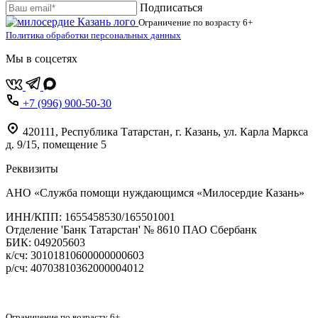
Подписаться
Ограничение по возрасту
6+
Политика обработки персональных данных
Мы в соцсетях
+7 (996) 900-50-30
420111
,
Республика Татарстан,
г. Казань,
ул. Карла Маркса
д. 9/15, помещение 5
Реквизиты
АНО «Служба помощи нуждающимся «Милосердие Казань»
‌ИНН/КПП: 1655458530/165501001
Отделение 'Банк Татарстан' № 8610 ПАО Сбербанк
БИК: 049205603
‌к/сч: 30101810600000000603
р/сч: 40703810362000004012
Карта сайта
Ограничение по возрасту
6+