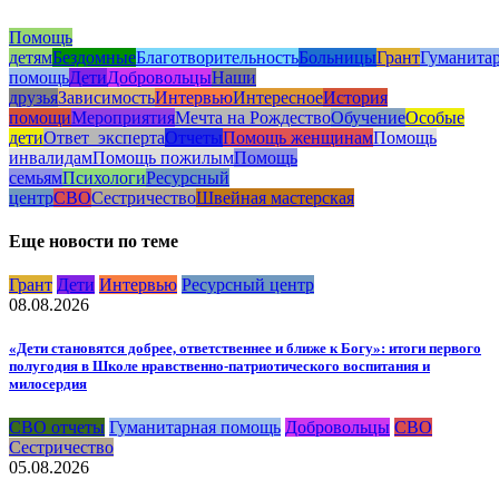
Помощь
детям
Бездомные
Благотворительность
Больницы
Грант
Гуманита
помощь
Дети
Добровольцы
Наши
друзья
Зависимость
Интервью
Интересное
История
помощи
Мероприятия
Мечта на Рождество
Обучение
Особые
дети
Ответ_эксперта
Отчеты
Помощь женщинам
Помощь
инвалидам
Помощь пожилым
Помощь
семьям
Психологи
Ресурсный
центр
СВО
Сестричество
Швейная мастерская
Еще новости по теме
Грант
Дети
Интервью
Ресурсный центр
08.08.2026
«Дети становятся добрее, ответственнее и ближе к Богу»: итоги первого
полугодия в Школе нравственно-патриотического воспитания и
милосердия
СВО отчеты
Гуманитарная помощь
Добровольцы
СВО
Сестричество
05.08.2026