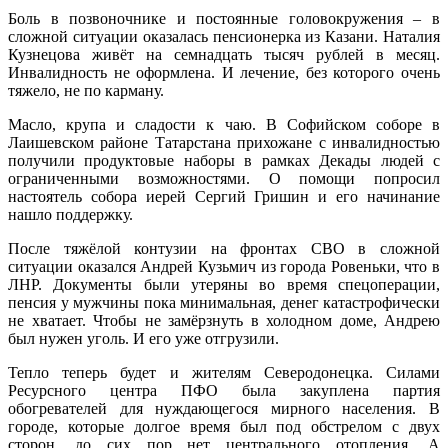
Боль в позвоночнике и постоянные головокружения – в
сложной ситуации оказалась пенсионерка из Казани. Наталия
Кузнецова живёт на семнадцать тысяч рублей в месяц.
Инвалидность не оформлена. И лечение, без которого очень
тяжело, не по карману.
Масло, крупа и сладости к чаю. В Софийском соборе в
Лаишевском районе Татарстана прихожане с инвалидностью
получили продуктовые наборы в рамках Декады людей с
ограниченными возможностями. О помощи попросил
настоятель собора иерей Сергий Гришин и его начинание
нашло поддержку.
После тяжёлой контузии на фронтах СВО в сложной
ситуации оказался Андрей Кузьмич из города Ровеньки, что в
ЛНР. Документы были утеряны во время спецоперации,
пенсия у мужчины пока минимальная, денег катастрофически
не хватает. Чтобы не замёрзнуть в холодном доме, Андрею
был нужен уголь. И его уже отгрузили.
Тепло теперь будет и жителям Северодонецка. Силами
Ресурсного центра ПФО была закуплена партия
обогревателей для нуждающегося мирного населения. В
городе, которые долгое время был под обстрелом с двух
сторон, до сих пор нет центрального отопления. А