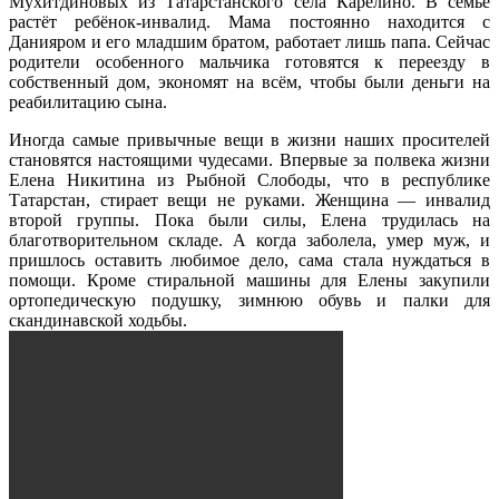
Мухитдиновых из Татарстанского села Карелино. В семье
растёт ребёнок-инвалид. Мама постоянно находится с
Данияром и его младшим братом, работает лишь папа. Сейчас
родители особенного мальчика готовятся к переезду в
собственный дом, экономят на всём, чтобы были деньги на
реабилитацию сына.
Иногда самые привычные вещи в жизни наших просителей
становятся настоящими чудесами. Впервые за полвека жизни
Елена Никитина из Рыбной Слободы, что в республике
Татарстан, стирает вещи не руками. Женщина — инвалид
второй группы. Пока были силы, Елена трудилась на
благотворительном складе. А когда заболела, умер муж, и
пришлось оставить любимое дело, сама стала нуждаться в
помощи. Кроме стиральной машины для Елены закупили
ортопедическую подушку, зимнюю обувь и палки для
скандинавской ходьбы.