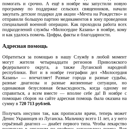
помогать и срочно. А ещё в ноябре мы запустили новую
программу по поддержке сельских священников, начали
закупать детские подарки для акции «Мечта на Рождество» и
отправили большую партию медикаментов в зону проведения
специальной военной операции. Как проходила работа всех
подразделений службы «Милосердие Казань» в ноябре, кому
и как удалось помочь. Цифры, факты и благодарности.
Адресная помощь
Обратиться за помощью в нашу Службу в любой момент
могут жители четырнадцати регионов Приволжского
федерального округа, а также Луганской народной
республики. Вот и в ноябре географии дел «Милосердия
Казань» — впечатляет! Разные города и разные судьбы,
разные диагнозы и разные жизненные ситуации, но
одинаковая безусловная безысходность, когда одному не
справиться, а всем вместе — вполне себе да! В ноябре с
помощью сборов на сайте адресная помощь была оказана на
сумму в
720 713 рублей.
Получать инсулин так, как прописали врачи, теперь может
Денис Украинцев из Луганска. Мальчику всего 11 лет, а у него
серьёзный диагноз — диабет первого типа. Чтобы лекарство
поступало в организм по графику, установлена помпа. Вот