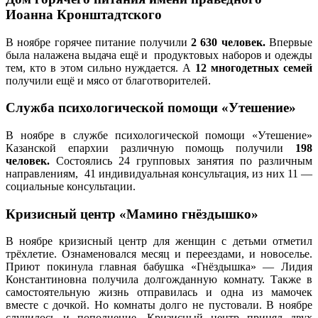
Иоанна Кронштадтского
В ноябре горячее питание получили
2 630 человек.
Впервые
была налажена выдача ещё и продуктовых наборов и одежды
тем, кто в этом сильно нуждается. А
12
многодетных
семей
получили ещё и мясо от благотворителей.
Служба психологической помощи «Утешение»
В ноябре в службе психологической помощи «Утешение»
Казанской епархии различную помощь получили
198
человек.
Состоялись 24 групповых занятия по различным
направлениям, 41 индивидуальная консультация, из них 11 —
социальные консультации.
Кризисный центр «Мамино гнёздышко»
В ноябре кризисный центр для женщин с детьми отметил
трёхлетие. Ознаменовался месяц и переездами, и новоселье.
Приют покинула главная бабушка «Гнёздышка» — Лидия
Константиновна получила долгожданную комнату. Также в
самостоятельную жизнь отправилась и одна из мамочек
вместе с дочкой. Но комнаты долго не пустовали. В ноябре
случилось и пополнение. Кризисный центр принял двух