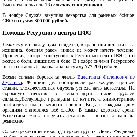
Выплаты получили
13 сельских священников.
В ноябре Служба закупила лекарства для раненых бойцов
СВО на сумму
300 000 рублей.
Помощь Ресурсного центра ПФО
Лежачему инвалиду нужна сиделка, в трапезной нет плиты, а
женщина, больная раком, никак не может начать лечение.
Прошения, которые поступают в Ресурсный центр ПФО, это
всегда о боли, лишениях и беде. В ноябре силами Ресурсного
центра помощь была оказана на сумму
777 206 рублей.
Всеми силами борется за жизнь
Валентина Филонович из
Луганска
. Женщине диагностировали рак желудка третьей
стадии, злокачественная опухоль успела дать метастазы. На
скромную пенсию в четырнадцать тысяч рублей
сильнодействующие препараты не купить, а химиотерапию
необходимо было начинать срочно. Ведь с каждым днём
организм становился всё слабее. В самые короткие сроки
Валентина смогла получить лекарства, а значит и шанс на
ремиссию.
Сорокатрёхлетний инвалид первой группы Денис Федченко
из Краснодона теперь под присмотром. За лежачим мужчиной