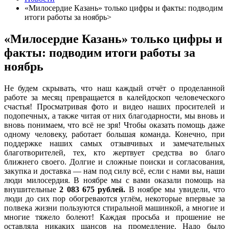
«Милосердие Казань» только цифры и факты: подводим
итоги работы за ноябрь>
«Милосердие Казань» только цифры и
факты: подводим итоги работы за
ноябрь
Не будем скрывать, что наш каждый отчёт о проделанной
работе за месяц превращается в калейдоскоп человеческого
счастья! Просматривая фото и видео наших просителей и
подопечных, а также читая от них благодарности, мы вновь и
вновь понимаем, что всё не зря! Чтобы оказать помощь даже
одному человеку, работает большая команда. Конечно, при
поддержке наших самых отзывчивых и замечательных
благотворителей, тех, кто жертвует средства во благо
ближнего своего. Долгие и сложные поиски и согласования,
закупка и доставка — нам под силу всё, если с нами вы, наши
люди милосердия. В ноябре мы с вами оказали помощь на
внушительные
2 083 675 рублей.
В ноябре мы увидели, что
люди до сих пор обогреваются углём, некоторые впервые за
полвека жизни пользуются стиральной машинкой, а многие и
многие тяжело болеют! Каждая просьба и прошение не
оставляла никаких шансов на промедление. Надо было