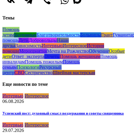
Темы
Помощь
детям
Бездомные
Благотворительность
Больницы
Грант
Гуманита
помощь
Дети
Добровольцы
Наши
друзья
Зависимость
Интервью
Интересное
История
помощи
Мероприятия
Мечта на Рождество
Обучение
Особые
дети
Ответ_эксперта
Отчеты
Помощь женщинам
Помощь
инвалидам
Помощь пожилым
Помощь
семьям
Психологи
Ресурсный
центр
СВО
Сестричество
Швейная мастерская
Еще новости по теме
Интервью
Интересное
06.08.2026
Успенский пост: духовный смысл воздержания и советы священника
Интервью
Интересное
29.07.2026