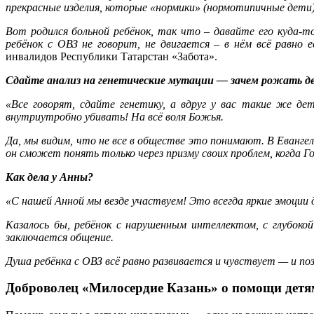
прекрасные изделия, которые «нормики» (нормотипичные дети)
Вот родился больной ребёнок, так что – давайте его куда-
ребёнок с ОВЗ не говорит, не двигается – в нём всё равно 
инвалидов Республики Татарстан «Забота».
Сдайте анализ на генетические мутации — зачем рожать д
«Все говорят, сдайте генетику, а вдруг у вас такие же де
внутриутробно убивать! На всё воля Божья.
Да, мы видим, что не все в обществе это понимают. В Евангел
он сможет понять только через призму своих проблем, когда Г
Как дела у Анны?
«С нашей Анной мы везде участвуем! Это всегда яркие эмоции д
Казалось бы, ребёнок с нарушенным интеллектом, с глубоко
заключается общение.
Душа ребёнка с ОВЗ всё равно развивается и чувствует — и п
Доброволец «Милосердие Казань» о помощи детям