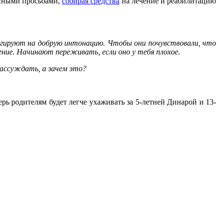
есными просьбами,
собирая средства
на лечение и реабилитацию
агируют на добрую интонацию. Чтобы они почувствовали, что
ние. Начинают переживать, если оно у тебя плохое.
рассуждать, а зачем это?
рь родителям будет легче ухаживать за 5-летней Динарой и 13-