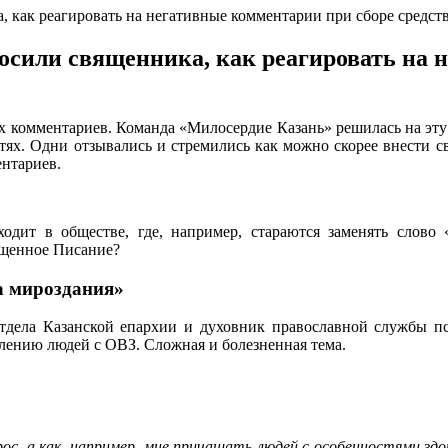
 как реагировать на негативные комментарии при сборе средств
сили священника, как реагировать на 
 комментариев. Команда «Милосердие Казань» решилась на эту 
ях. Одни отзывались и стремились как можно скорее внести св
ентариев.
одит в обществе, где, например, стараются заменять слово
ященное Писание?
а мироздания»
тдела Казанской епархии и духовник православной службы п
лению людей с ОВЗ. Сложная и болезненная тема.
рос, а как, например, мне причащать людей с особенностями зд