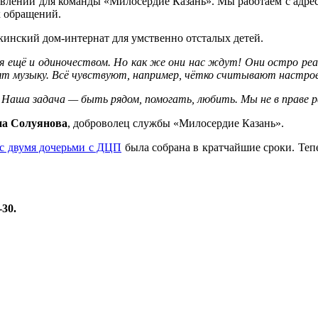
влений для команды «Милосердие Казань». Мы работаем с адр
х обращений.
инский дом-интернат для умственно отсталых детей.
ся ещё и одиночеством. Но как же они нас ждут! Они остро ре
ят музыку. Всё чувствуют, например, чётко считывают настрое
. Наша задача — быть рядом, помогать, любить. Мы не в праве 
на Солуянова
, доброволец службы «Милосердие Казань».
 с двумя дочерьми с ДЦП
была собрана в кратчайшие сроки. Тепе
-30.