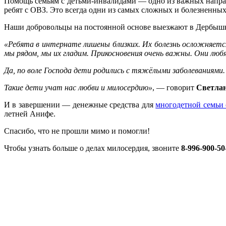
Помощь семьям с детьми-инвалидами — одно из важных напра
ребят с ОВЗ. Это всегда одни из самых сложных и болезненны
Наши добровольцы на постоянной основе выезжают в Дербышк
«Ребята в интернате лишены близких. Их болезнь осложняет
мы рядом, мы их гладим. Прикосновения очень важны. Они люб
Да, по воле Господа дети родились с тяжёлыми заболеваниями
Такие дети учат нас любви и милосердию»
, — говорит
Светла
И в завершении — денежные средства для
многодетной семьи
летней Анифе.
Спасибо, что не прошли мимо и помогли!
Чтобы узнать больше о делах милосердия, звоните
8-996-900-50