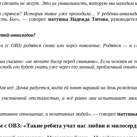
 сделать не могут. Это их уникальность, которую мы находим и
то спрячем? История такое уже проходила… У ребёнка-инвалида
есть Бог»
, — говорит
матушка Надежда Титова
, руководите
етей-инвалидов?
ти (с ОВЗ) родятся снова или через поколение. Родятся — и 
ии сказано: «не мечите бисер перед свиньями». Если человек н
осподь его будет учить уже через его личный, проблемный опыт
ля неё. Дочка радуется, когда ей поют каравай на день рождения
й умственной отсталостью, а всё равно она испытывает эмоци
озитивное отношение, и негативных людей»
, — говорит
матушка
 с ОВЗ: «Такие ребята учат нас любви и милосер