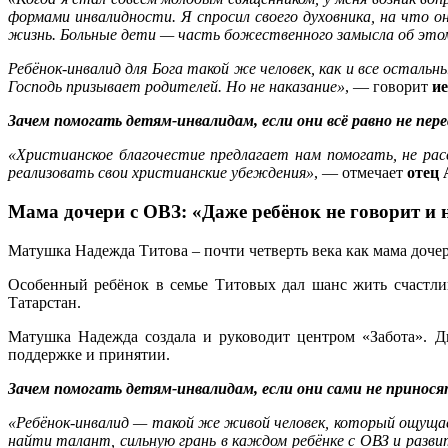
формами инвалидности. Я спросил своего духовника, на что о
жизнь. Больные дети — часть божественного замысла об этом
Ребёнок-инвалид для Бога такой же человек, как и все осталь
Господь призывает родителей. Но не наказание»
, — говорит
и
Зачем помогать детям-инвалидам, если они всё равно не пе
«Христианское благочестие предлагает нам помогать, не ра
реализовать свои христианские убеждения»
, — отмечает
отец 
Мама дочери с ОВЗ: «Даже ребёнок не говорит и не
Матушка Надежда Титова – почти четверть века как мама дочер
Особенный ребёнок в семье Титовых дал шанс жить счастли
Татарстан.
Матушка Надежда создала и руководит центром «Забота». Д
поддержке и принятии.
Зачем помогать детям-инвалидам, если они сами не принося
«Ребёнок-инвалид — такой же живой человек, который ощущает
найти талант, сильную грань в каждом ребёнке с ОВЗ и раз