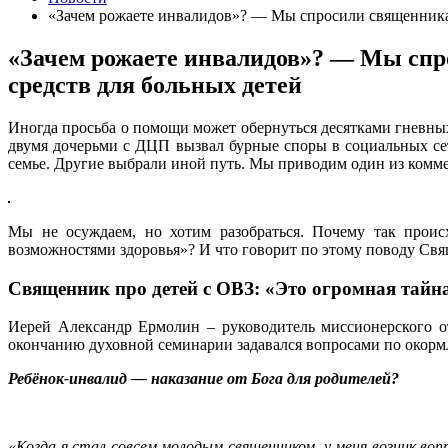
«Зачем рожаете инвалидов»? — Мы спросили священника,
«Зачем рожаете инвалидов»? — Мы спро
средств для больных детей
Иногда просьба о помощи может обернуться десятками гневных
двумя дочерьми с ДЦП вызвал бурные споры в социальных сет
семье. Другие выбрали иной путь. Мы приводим один из комм
Мы не осуждаем, но хотим разобраться. Почему так происх
возможностями здоровья»? И что говорит по этому поводу Св
Священник про детей с ОВЗ: «Это огромная тайн
Иерей Александр Ермолин – руководитель миссионерского о
окончанию духовной семинарии задавался вопросами по окорм
Ребёнок-инвалид — наказание от Бога для родителей?
«Когда я стал совсем молодым священником, у меня возник воп