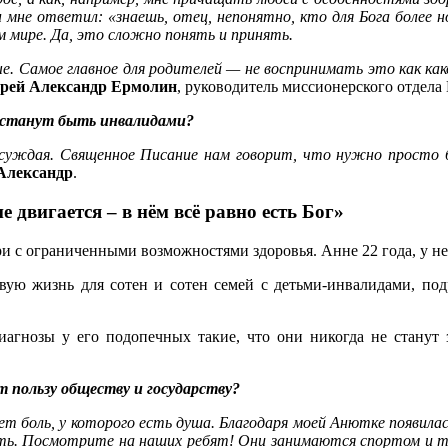
н мне ответил: «знаешь, отец, непонятно, кто для Бога более н
 мире. Да, это сложно понять и принять.
ные. Самое главное для родителей — не воспринимать это как ка
ерей Александр Ермолин
, руководитель миссионерского отдела
рестанут быть инвалидами?
ссуждая. Священное Писание нам говорит, что нужно просто 
Александр
.
 двигается – в нём всё равно есть Бог»
и с ограниченными возможностями здоровья. Анне 22 года, у неё
вую жизнь для сотен и сотен семей с детьми-инвалидами, по
иагнозы у его подопечных такие, что они никогда не стану
т пользу обществу и государству?
 боль, у которого есть душа. Благодаря моей Анютке появилас
вить. Посмотрите на наших ребят! Они занимаются спортом и 