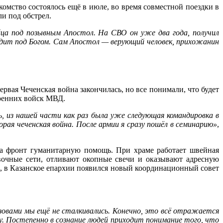
омство состоялось ещё в июле, во время совместной поездки в
и под обстрел.
йца под позывным Апостол. На СВО он уже два года, получил
ходит под Богом. Сам Апостол — верующий человек, прихожанин
вая Чеченская война закончилась, но все понимали, что будет
тренних войск МВД.
ь, из нашей части как раз была уже следующая командировка в
орая чеченская война. После армии я сразу пошёл в семинарию»
,
на фронт гуманитарную помощь. При храме работает швейная
вочные сети, отливают окопные свечи и оказывают адресную
, в Казанское епархии появился новый координационный совет
овами мы ещё не сталкивались. Конечно, это всё отражается
у. Постепенно в сознание людей приходит понимание того, что