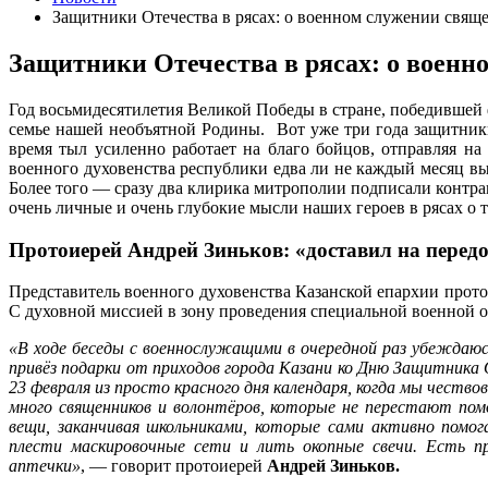
Защитники Отечества в рясах: о военном служении свящ
Защитники Отечества в рясах: о воен
Год восьмидесятилетия Великой Победы в стране, победившей ф
семье нашей необъятной Родины. Вот уже три года защитник
время тыл усиленно работает на благо бойцов, отправляя н
военного духовенства республики едва ли не каждый месяц в
Более того — сразу два клирика митрополии подписали контра
очень личные и очень глубокие мысли наших героев в рясах о т
Протоиерей Андрей Зиньков: «доставил на перед
Представитель военного духовенства Казанской епархии прото
С духовной миссией в зону проведения специальной военной 
«В ходе беседы с военнослужащими в очередной раз убеждаюс
привёз подарки от приходов города Казани ко Дню Защитника
23 февраля из просто красного дня календаря, когда мы честв
много священников и волонтёров, которые не перестают по
вещи, заканчивая школьниками, которые сами активно пом
плести маскировочные сети и лить окопные свечи. Есть п
аптечки»
, — говорит протоиерей
Андрей Зиньков.