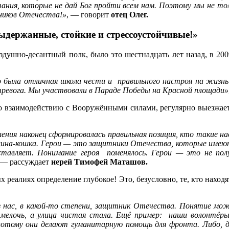
ания, которые не дай Бог пройти всем нам. Поэтому мы не тол
тников Отечества!»
, — говорит
отец Олег.
ержанные, стойкие и стрессоустойчивые!»
ушно-десантный полк, было это шестнадцать лет назад, в 2009 
то была отличная школа чести и правильного настроя на жизн
 тревога. Мы участвовали в Параде Победы на Красной площади»
о взаимодействию с Вооружёнными силами, регулярно выезжает 
еления наконец сформировалась правильная позиция, кто такие 
щина-кошка. Герои — это защитники Отечества, которые имеют 
тавляет. Понимание героя поменялось. Герои — это не полу
 — рассуждает
иерей Тимофей Маташов.
реалиях определение глубокое! Это, безусловно, те, кто находят
нас, в какой-то степени, защитник Отечества. Понятие мож
елочь, а улица чистая стала. Ещё пример: наши волонтёры
ому они делают гуманитарную помощь для фронта. Либо, доп