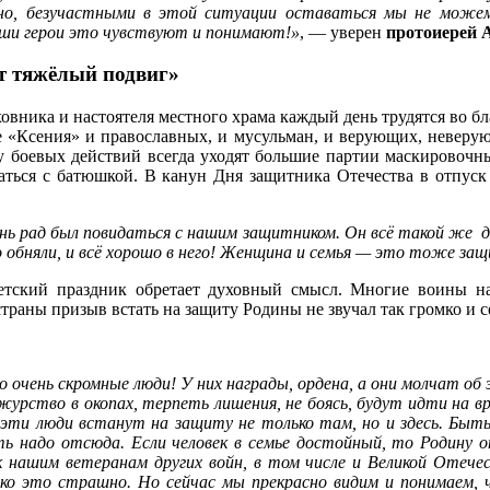
ечно, безучастными в этой ситуации оставаться мы не може
аши герои это чувствуют и понимают!»
, — уверен
протоиерей 
т тяжёлый подвиг»
ника и настоятеля местного храма каждый день трудятся во бла
 «Ксения» и православных, и мусульман, и верующих, неверую
 боевых действий всегда уходят большие партии маскировочны
идаться с батюшкой. В канун Дня защитника Отечества в отпус
нь рад был повидаться с нашим защитником. Он всё такой же до
о обняли, и всё хорошо в него! Женщина и семья — это тоже защ
етский праздник обретает духовный смысл. Многие воины на
аны призыв встать на защиту Родины не звучал так громко и се
 очень скромные люди! У них награды, ордена, а они молчат об
журство в окопах, терпеть лишения, не боясь, будут идти на вр
эти люди встанут на защиту не только там, но и здесь. Быт
ть надо отсюда. Если человек в семье достойный, то Родину о
 нашим ветеранам других войн, в том числе и Великой Отечес
олько это страшно. Но сейчас мы прекрасно видим и понимаем,