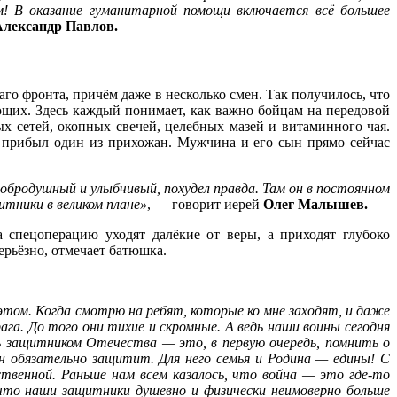
м! В оказание гуманитарной помощи включается всё большее
Александр Павлов.
го фронта, причём даже в несколько смен. Так получилось, что
щих. Здесь каждый понимает, как важно бойцам на передовой
х сетей, окопных свечей, целебных мазей и витаминного чая.
к прибыл один из прихожан. Мужчина и его сын прямо сейчас
бродушный и улыбчивый, похудел правда. Там он в постоянном
итники в великом плане»
, — говорит иерей
Олег Малышев.
 спецоперацию уходят далёкие от веры, а приходят глубоко
рьёзно, отмечает батюшка.
 этом. Когда смотрю на ребят, которые ко мне заходят, и даже
ага. До того они тихие и скромные. А ведь наши воины сегодня
ь защитником Отечества — это, в первую очередь, помнить о
н обязательно защитит. Для него семья и Родина — едины! С
твенной. Раньше нам всем казалось, что война — это где-то
 что наши защитники душевно и физически неимоверно больше