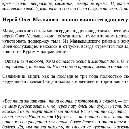
время сейчас непростое, сложное, немирное время. И, кон
количество людей, которые когда-то были безучастными. И н
Иерей Олег Малышев: «наши воины сегодня несу
Мамадышские сёстры милосердия под руководством своего духов
иерей Олег Малышев смог объединить в гуманитарном центре
чувствовать поддержку тыла. Из Мамадышского района в зону
Военнослужащие, находясь в отпуске, всегда стремятся пов
воюют на Курском направлении.
«Отец и сын воюют, дома осталась жена и младшая дочь. Оче
напряжении, там война. Но он домой приехал, жена и дочка ег
Священник видит, как за последние три года полностью св
верующими людьми! Ещё никогда в новейшей истории нашей стр
«Все наши защитники, наши воины, с которыми я знаком, — это
не могу представить, что через пару дней они будут нести де
каждый день несут тяжёлый подвиг! Если что-то случится, 
своей семье. Наша малая Церковь — это наша семья, начина
началом спецоперации мы стали более бережно относиться к
далеко. Да, мы чтили память, но словно не чувствую, наск