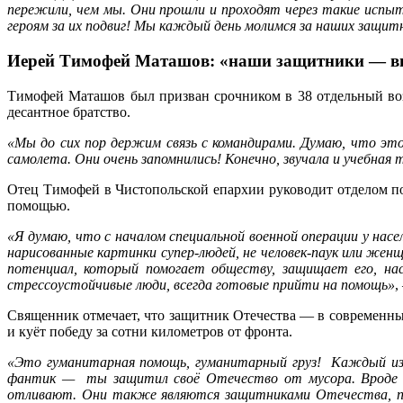
пережили, чем мы. Они прошли и проходят через такие испыт
героям за их подвиг! Мы каждый день молимся за наших защи
Иерей Тимофей Маташов: «наши защитники — выд
Тимофей Маташов был призван срочником в 38 отдельный возд
десантное братство.
«Мы до сих пор держим связь с командирами. Думаю, что э
самолета. Они очень запомнились! Конечно, звучала и учебная
Отец Тимофей в Чистопольской епархии руководит отделом п
помощью.
«Я думаю, что с началом специальной военной операции у нас
нарисованные картинки супер-людей, не человек-паук или жен
потенциал, который помогает обществу, защищает его, нас
стрессоустойчивые люди, всегда готовые прийти на помощь»
,
Священник отмечает, что защитник Отечества — в современных 
и куёт победу за сотни километров от фронта.
«Это гуманитарная помощь, гуманитарный груз! Каждый из 
фантик — ты защитил своё Отечество от мусора. Вроде м
отливают. Они также являются защитниками Отечества, пот