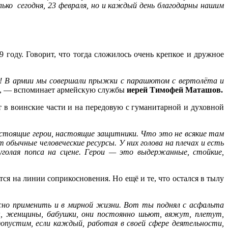
ько сегодня, 23 февраля, но и каждый день благодарны нашим
году. Говорит, что тогда сложилось очень крепкое и дружное
ь! В армии мы совершали прыжки с парашютом с вертолёта и
, — вспоминает армейскую службы
иерей Тимофей Маташов.
в воинские части и на передовую с гуманитарной и духовной
настоящие герои, настоящие защитники. Что это не всякие там
обычные человеческие ресурсы. У них голова на плечах и есть
голая попса на сцене. Герои — это выдержанные, стойкие,
ся на линии соприкосновения. Но ещё и те, что остался в тылу
но применить и в мирной жизни. Вот ты поднял с асфальта
, женщины, бабушки, они постоянно шьют, вяжут, плетут,
устим, если каждый, работая в своей сфере деятельности,