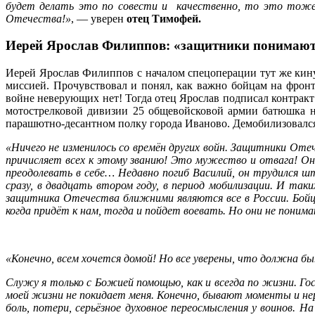
будет делать это по совести и качественно, то это тоже
Отечества!»
, — уверен
отец Тимофей.
Иерей Ярослав Филиппов: «защитники понимают, ч
Иерей Ярослав Филиппов с началом спецоперации тут же кину
миссией. Прочувствовал и понял, как важно бойцам на фронт
войне неверующих нет! Тогда отец Ярослав подписал контра
мотострелковой дивизии 25 общевойсковой армии батюшка н
парашютно-десантном полку города Иваново. Демобилизовалс
«Ничего не изменилось со времён других войн. Защитники Оте
причисляет всех к этому званию! Это мужество и отвага! Он
преодолевать в себе… Недавно погиб Василий, он трудился 
сразу, в двадцать втором году, в период мобилизации. И так
защитника Отечества ближними являются все в России. Бойц
когда придёт к нам, тогда и пойдет воевать. Но они не пони
«Конечно, всем хочется домой! Но все уверены, что должна бы
Служу я только с Божией помощью, как и всегда по жизни. Го
моей жизни не покидает меня. Конечно, бывают моменты и нере
боль, потери, серьёзное духовное переосмысления у воинов.